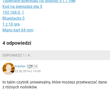
Tubemate download for android 5.1.1 free
WINDOWS 10
Kod na pieniądze gta 5
192.168.0. 1
Bluestacks 5
1 z 10 gra
Mario kart 64 rom
4 odpowiedzi
ODPOWIEDŹ 1 / 4
Krasher
15
22 lip 2014 o 16:45
to takin czytnik uniwersalny, które możesz przetwarzać dane
z różnych nośników.