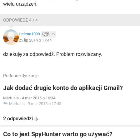
wielu urządzeń.
ODPOWIEDŹ 4 / 4
Helena1099
75
25 lip 2014 o 17:44
dziękuję za odpowiedź. Problem rozwiązany.
Podobne dyskusje
Jak dodać drugie konto do aplikacji Gmail?
Martusia
-
4 mar 2015 o 16:34
Martusia
-
9 mar 2015 o 17:48
2 odpowiedzi
Co to jest SpyHunter warto go używać?