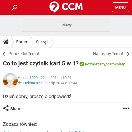
MENU
STRONA GŁÓWNA
YOUTUBE
TIKTOK
PORADY
Forum
Sprzęt
GRY
WHATSAPP
PlayStation
TIKTOK
DO POBRANIA
Poprzedni Temat
Następny Temat
SPOTIFY
NETFLIX
GRY
WHATSAPP
Co to jest czytnik kart 5 w 1?
INSTAGRAM
ANDROID
FACEBOOK
TIKTOK
Rozwiązany
/Zamknięty
FORUM
SPOTIFY
NETFLIX
WINDOWS 10
GRY
WHATSAPP
Helena1099
- 22 lip 2014 o 10:01
INSTAGRAM
COVID-19
FACEBOOK
TIKTOK
ARTYKUŁY
Helena1099
-
25 lip 2014 o 17:44
IOS
NETFLIX
WINDOWS 10
GRY
WHATSAPP
INSTAGRAM
COVID-19
FACEBOOK
TIKTOK
Dzień dobry, proszę o odpowiedź.
SPOTIFY
NETFLIX
WINDOWS 10
GRY
WHATSAPP
Share
INSTAGRAM
FACEBOOK
SPOTIFY
NETFLIX
WINDOWS 10
Zobacz również:
INSTAGRAM
FACEBOOK