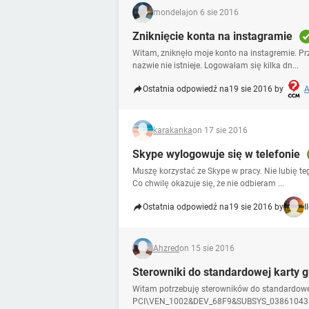
mondelaj
on 6 sie 2016
Zniknięcie konta na instagramie
Witam, zniknęło moje konto na instagremie. Prz
nazwie nie istnieje. Logowałam się kilka dn...
Ostatnia odpowiedź na
19 sie 2016 by
A
karakanka
on 17 sie 2016
Skype wylogowuje się w telefonie
Muszę korzystać ze Skype w pracy. Nie lubię te
Co chwilę okazuje się, że nie odbieram ...
Ostatnia odpowiedź na
19 sie 2016 by
I
Ahzred
on 15 sie 2016
Sterowniki do standardowej karty g
Witam potrzebuję sterowników do standardowej 
PCI\VEN_1002&DEV_68F9&SUBSYS_03861043.