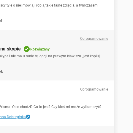
cy tyle o niej mówią i robią takie fajne zdjęcia, a tymczasem
ef
Oprogramowanie
 na skypie
Rozwiązany
pe i nie ma u mnie tej opcji na prawym klawiszu , jest kopiuj,
kk
Oprogramowanie
i Prisma. O co chodzi? Co to jest? Czy ktoś mi może wytłumczyć?
nna Dobrzyńska