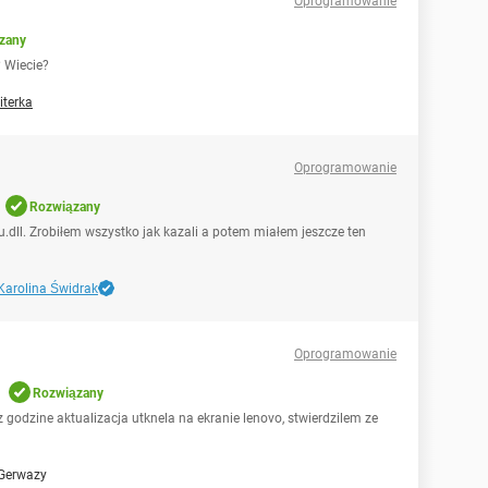
Oprogramowanie
zany
? Wiecie?
literka
Oprogramowanie
Rozwiązany
.dll. Zrobiłem wszystko jak kazali a potem miałem jeszcze ten
Karolina Świdrak
Oprogramowanie
Rozwiązany
odzine aktualizacja utknela na ekranie lenovo, stwierdzilem ze
Gerwazy