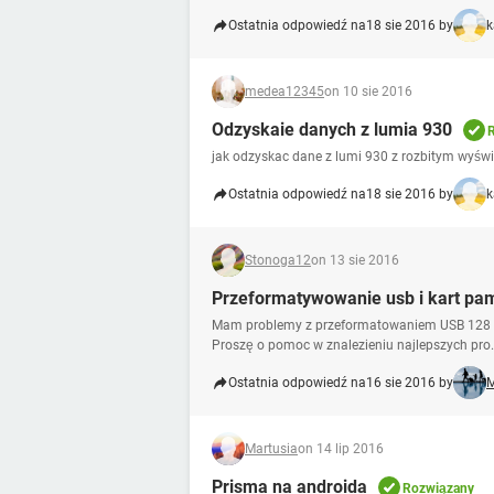
Ostatnia odpowiedź na
18 sie 2016 by
k
medea12345
on 10 sie 2016
Odzyskaie danych z lumia 930
jak odzyskac dane z lumi 930 z rozbitym wyśw
Ostatnia odpowiedź na
18 sie 2016 by
k
Stonoga12
on 13 sie 2016
Przeformatywowanie usb i kart pami
Mam problemy z przeformatowaniem USB 128 GB
Proszę o pomoc w znalezieniu najlepszych pro.
Ostatnia odpowiedź na
16 sie 2016 by
M
Martusia
on 14 lip 2016
Prisma na androida
Rozwiązany