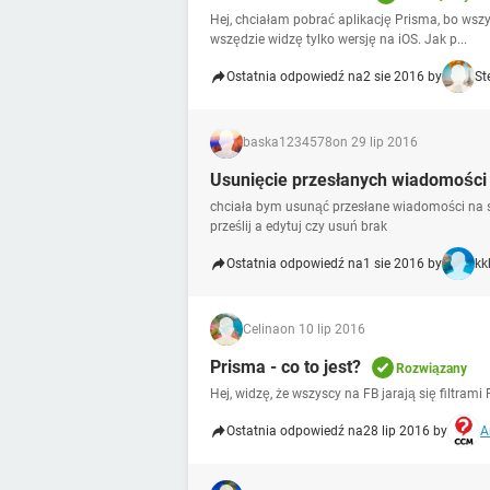
Hej, chciałam pobrać aplikację Prisma, bo wszys
wszędzie widzę tylko wersję na iOS. Jak p...
Ostatnia odpowiedź na
2 sie 2016 by
St
baska1234578
on 29 lip 2016
Usunięcie przesłanych wiadomości
chciała bym usunąć przesłane wiadomości na sky
prześlij a edytuj czy usuń brak
Ostatnia odpowiedź na
1 sie 2016 by
kk
Celina
on 10 lip 2016
Prisma - co to jest?
Rozwiązany
Hej, widzę, że wszyscy na FB jarają się filtram
Ostatnia odpowiedź na
28 lip 2016 by
A