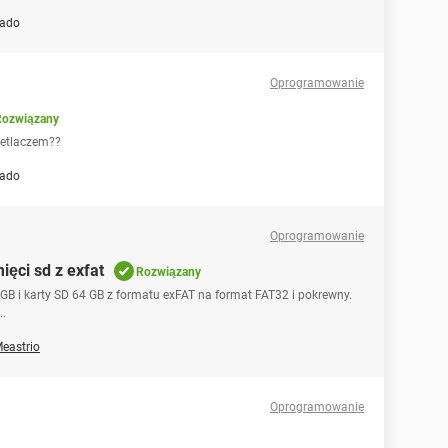
ado
Oprogramowanie
Rozwiązany
ietlaczem??
ado
Oprogramowanie
ęci sd z exfat
Rozwiązany
 i karty SD 64 GB z formatu exFAT na format FAT32 i pokrewny.
..
eastrio
Oprogramowanie