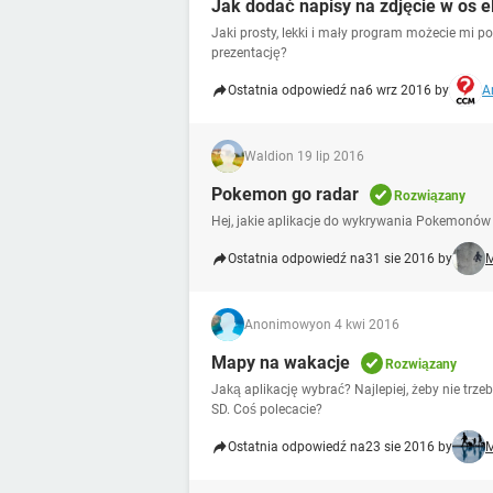
Jak dodać napisy na zdjęcie w os e
Jaki prosty, lekki i mały program możecie mi p
prezentację?
Ostatnia odpowiedź na
6 wrz 2016 by
A
Waldi
on 19 lip 2016
Pokemon go radar
Rozwiązany
Hej, jakie aplikacje do wykrywania Pokemonów 
Ostatnia odpowiedź na
31 sie 2016 by
M
Anonimowy
on 4 kwi 2016
Mapy na wakacje
Rozwiązany
Jaką aplikację wybrać? Najlepiej, żeby nie trze
SD. Coś polecacie?
Ostatnia odpowiedź na
23 sie 2016 by
M