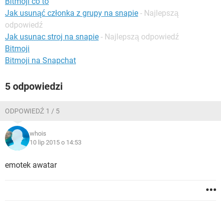
Bitmoji co to
WINDOWS 10
Jak usunąć członka z grupy na snapie
- Najlepszą
odpowiedź
Jak usunac stroj na snapie
- Najlepszą odpowiedź
Bitmoji
Bitmoji na Snapchat
5 odpowiedzi
ODPOWIEDŹ 1 / 5
whois
10 lip 2015 o 14:53
emotek awatar