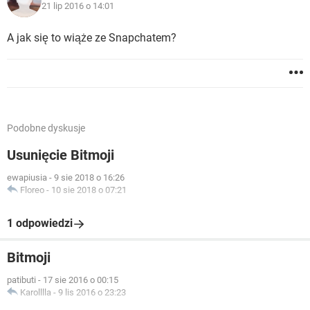
21 lip 2016 o 14:01
A jak się to wiąże ze Snapchatem?
Podobne dyskusje
Usunięcie Bitmoji
ewapiusia
-
9 sie 2018 o 16:26
Floreo
-
10 sie 2018 o 07:21
1 odpowiedzi
Bitmoji
patibuti
-
17 sie 2016 o 00:15
Karolllla
-
9 lis 2016 o 23:23