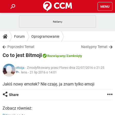
MENU
STRONA GŁÓWNA
YOUTUBE
TIKTOK
PORADY
Forum
Oprogramowanie
GRY
WHATSAPP
PlayStation
TIKTOK
DO POBRANIA
Poprzedni Temat
Następny Temat
SPOTIFY
NETFLIX
GRY
WHATSAPP
Co to jest Bitmoji
INSTAGRAM
ANDROID
FACEBOOK
TIKTOK
Rozwiązany
/Zamknięty
FORUM
SPOTIFY
NETFLIX
WINDOWS 10
GRY
WHATSAPP
ottoija
- Zmodyfikowany przez Floreo dnia 22/07/2016 o 21:25
INSTAGRAM
COVID-19
FACEBOOK
TIKTOK
ARTYKUŁY
lens -
21 lip 2016 o 14:01
IOS
NETFLIX
WINDOWS 10
GRY
WHATSAPP
INSTAGRAM
COVID-19
FACEBOOK
TIKTOK
Jakiś nowy emotek? NIe czaję, ja znam tylko emoji
SPOTIFY
NETFLIX
WINDOWS 10
GRY
WHATSAPP
Share
INSTAGRAM
FACEBOOK
SPOTIFY
NETFLIX
WINDOWS 10
Zobacz również:
INSTAGRAM
FACEBOOK