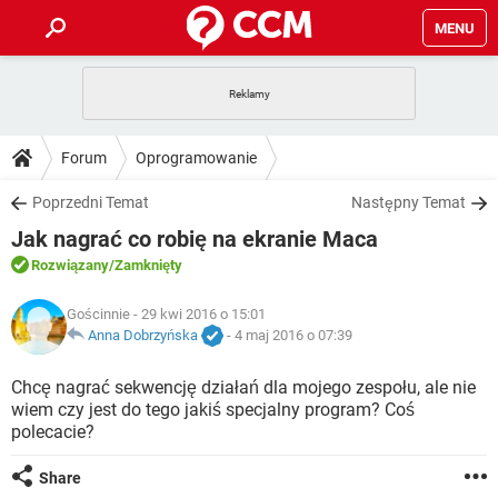
MENU
STRONA GŁÓWNA
YOUTUBE
TIKTOK
PORADY
Forum
Oprogramowanie
GRY
WHATSAPP
PlayStation
TIKTOK
DO POBRANIA
Poprzedni Temat
Następny Temat
SPOTIFY
NETFLIX
GRY
WHATSAPP
Jak nagrać co robię na ekranie Maca
INSTAGRAM
ANDROID
FACEBOOK
TIKTOK
FORUM
SPOTIFY
NETFLIX
Rozwiązany
/Zamknięty
WINDOWS 10
GRY
WHATSAPP
INSTAGRAM
COVID-19
FACEBOOK
TIKTOK
ARTYKUŁY
Gościnnie
- 29 kwi 2016 o 15:01
IOS
NETFLIX
WINDOWS 10
GRY
WHATSAPP
Anna Dobrzyńska
-
4 maj 2016 o 07:39
INSTAGRAM
COVID-19
FACEBOOK
TIKTOK
SPOTIFY
NETFLIX
Chcę nagrać sekwencję działań dla mojego zespołu, ale nie
WINDOWS 10
GRY
WHATSAPP
wiem czy jest do tego jakiś specjalny program? Coś
INSTAGRAM
FACEBOOK
polecacie?
SPOTIFY
NETFLIX
WINDOWS 10
INSTAGRAM
FACEBOOK
Share