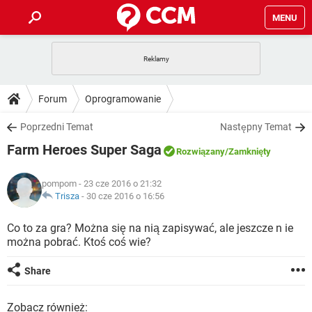
MENU
STRONA GŁÓWNA
YOUTUBE
TIKTOK
PORADY
Forum
Oprogramowanie
GRY
WHATSAPP
PlayStation
TIKTOK
DO POBRANIA
Poprzedni Temat
Następny Temat
SPOTIFY
NETFLIX
GRY
WHATSAPP
Farm Heroes Super Saga
INSTAGRAM
ANDROID
FACEBOOK
TIKTOK
Rozwiązany
/Zamknięty
FORUM
SPOTIFY
NETFLIX
WINDOWS 10
GRY
WHATSAPP
pompom
- 23 cze 2016 o 21:32
INSTAGRAM
COVID-19
FACEBOOK
TIKTOK
ARTYKUŁY
Trisza
-
30 cze 2016 o 16:56
IOS
NETFLIX
WINDOWS 10
GRY
WHATSAPP
INSTAGRAM
COVID-19
FACEBOOK
TIKTOK
Co to za gra? Można się na nią zapisywać, ale jeszcze n ie
SPOTIFY
NETFLIX
można pobrać. Ktoś coś wie?
WINDOWS 10
GRY
WHATSAPP
INSTAGRAM
FACEBOOK
SPOTIFY
NETFLIX
Share
WINDOWS 10
INSTAGRAM
FACEBOOK
Zobacz również: