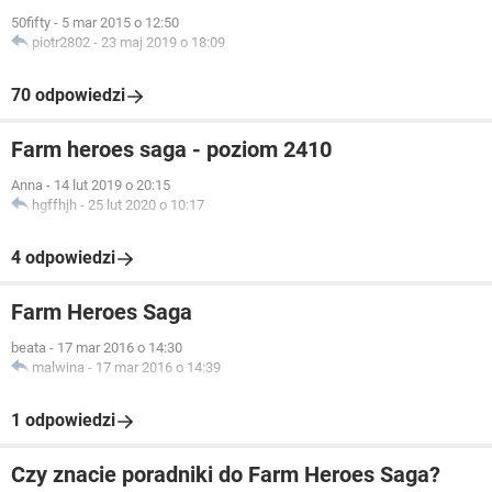
50fifty
-
5 mar 2015 o 12:50
piotr2802
-
23 maj 2019 o 18:09
70 odpowiedzi
Farm heroes saga - poziom 2410
Anna
-
14 lut 2019 o 20:15
hgffhjh
-
25 lut 2020 o 10:17
4 odpowiedzi
Farm Heroes Saga
beata
-
17 mar 2016 o 14:30
malwina
-
17 mar 2016 o 14:39
1 odpowiedzi
Czy znacie poradniki do Farm Heroes Saga?