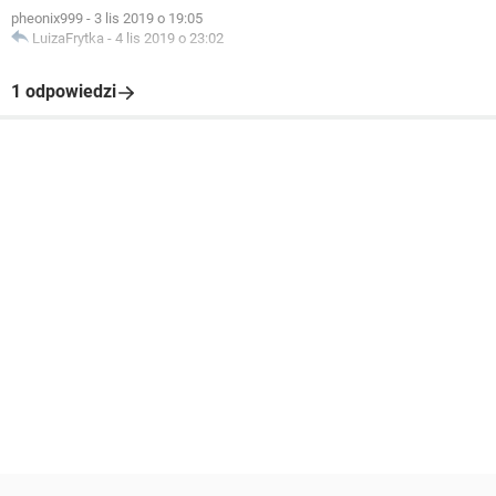
pheonix999
-
3 lis 2019 o 19:05
LuizaFrytka
-
4 lis 2019 o 23:02
1 odpowiedzi