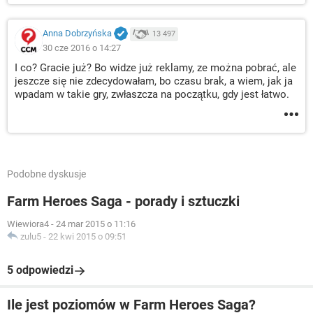
Anna Dobrzyńska
13 497
30 cze 2016 o 14:27
I co? Gracie już? Bo widze już reklamy, ze można pobrać, ale
jeszcze się nie zdecydowałam, bo czasu brak, a wiem, jak ja
wpadam w takie gry, zwłaszcza na początku, gdy jest łatwo.
Podobne dyskusje
Farm Heroes Saga - porady i sztuczki
Wiewiora4
-
24 mar 2015 o 11:16
zulu5
-
22 kwi 2015 o 09:51
5 odpowiedzi
Ile jest poziomów w Farm Heroes Saga?