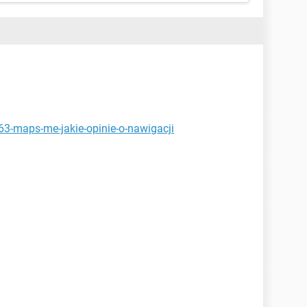
63-maps-me-jakie-opinie-o-nawigacji