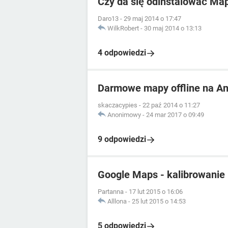
Czy da się odinstalować Ma
Daro13
-
29 maj 2014 o 17:47
WilkRobert
-
30 maj 2014 o 13:13
4 odpowiedzi
Darmowe mapy offline na An
skaczacypies
-
22 paź 2014 o 11:27
Anonimowy
-
24 mar 2017 o 09:49
9 odpowiedzi
Google Maps - kalibrowanie
Partanna
-
17 lut 2015 o 16:06
Alllona
-
25 lut 2015 o 14:53
5 odpowiedzi