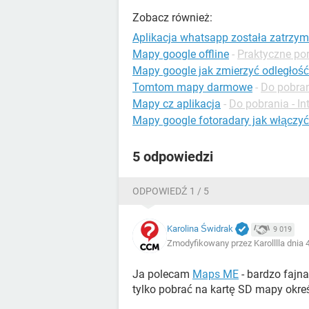
Zobacz również:
Aplikacja whatsapp została zatrzy
Mapy google offline
-
Praktyczne po
Mapy google jak zmierzyć odległość
Tomtom mapy darmowe
-
Do pobran
Mapy cz aplikacja
-
Do pobrania - In
Mapy google fotoradary jak włączyć
5 odpowiedzi
ODPOWIEDŹ 1 / 5
Karolina Świdrak
9 019
Zmodyfikowany przez Karolllla dnia 
Ja polecam
Maps ME
- bardzo fajna
tylko pobrać na kartę SD mapy okre