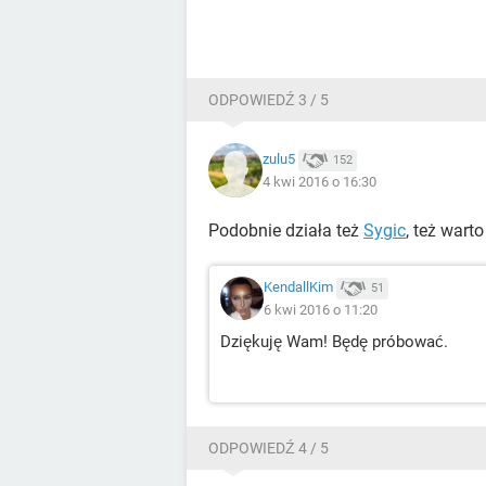
ODPOWIEDŹ 3 / 5
zulu5
152
4 kwi 2016 o 16:30
Podobnie działa też
Sygic
, też wart
KendallKim
51
6 kwi 2016 o 11:20
Dziękuję Wam! Będę próbować.
ODPOWIEDŹ 4 / 5