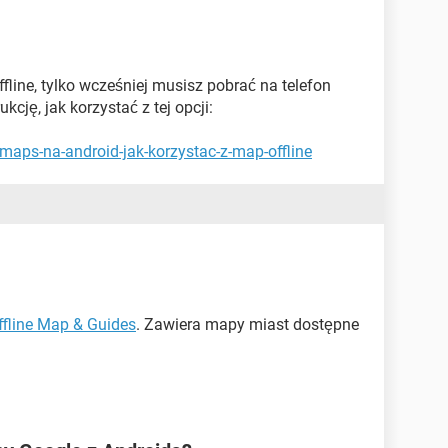
fline, tylko wcześniej musisz pobrać na telefon
kcję, jak korzystać z tej opcji:
maps-na-android-jak-korzystac-z-map-offline
ffline Map & Guides
. Zawiera mapy miast dostępne