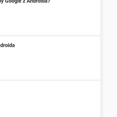
py Google z Androida?
droida