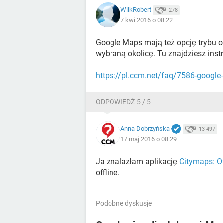
WilkRobert
278
7 kwi 2016 o 08:22
Google Maps mają też opcję trybu of
wybraną okolicę. Tu znajdziesz instru
https://pl.ccm.net/faq/7586-google-
ODPOWIEDŹ 5 / 5
Anna Dobrzyńska
13 497
17 maj 2016 o 08:29
Ja znalazłam aplikację
Citymaps: O
offline.
Podobne dyskusje