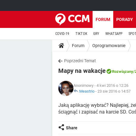
FORUM
PORADY
COVID-19
TIKTOK
GRY
WHATSAPP
SPO
Forum
Oprogramowanie
Poprzedni Temat
Mapy na wakacje
Rozwiązany
/
Anonimowy
- 4 kwi 2016 o 12:26
Meastrio
-
23 sie 2016 o 14:57
Jaką aplikację wybrać? Najlepiej, że
ściągnąć i zapisać na karcie SD. Co
Share