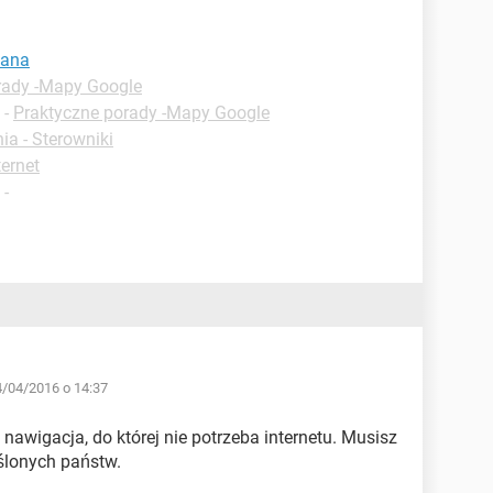
mana
rady -Mapy Google
-
Praktyczne porady -Mapy Google
ia - Sterowniki
ternet
-
4/04/2016 o 14:37
 nawigacja, do której nie potrzeba internetu. Musisz
ślonych państw.