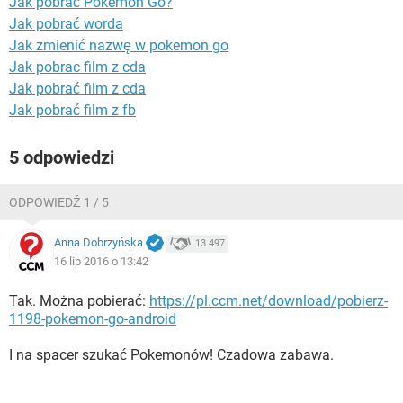
Jak pobrać Pokemon Go?
WINDOWS 10
Jak pobrać worda
Jak zmienić nazwę w pokemon go
Jak pobrac film z cda
Jak pobrać film z cda
Jak pobrać film z fb
5 odpowiedzi
ODPOWIEDŹ 1 / 5
Anna Dobrzyńska
13 497
16 lip 2016 o 13:42
Tak. Można pobierać:
https://pl.ccm.net/download/pobierz-
1198-pokemon-go-android
I na spacer szukać Pokemonów! Czadowa zabawa.