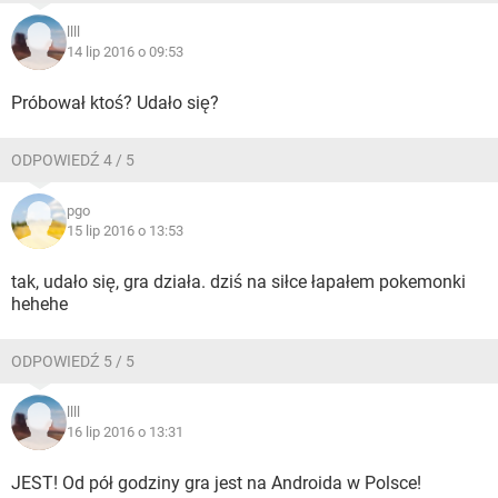
llll
14 lip 2016 o 09:53
Próbował ktoś? Udało się?
ODPOWIEDŹ 4 / 5
pgo
15 lip 2016 o 13:53
tak, udało się, gra działa. dziś na siłce łapałem pokemonki
hehehe
ODPOWIEDŹ 5 / 5
llll
16 lip 2016 o 13:31
JEST! Od pół godziny gra jest na Androida w Polsce!