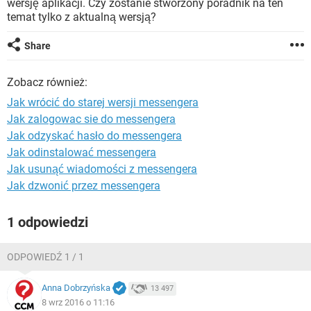
wersję aplikacji. Czy zostanie stworzony poradnik na ten
WINDOWS 10
temat tylko z aktualną wersją?
Share
Zobacz również:
Jak wrócić do starej wersji messengera
Jak zalogowac sie do messengera
Jak odzyskać hasło do messengera
Jak odinstalować messengera
Jak usunąć wiadomości z messengera
Jak dzwonić przez messengera
1 odpowiedzi
ODPOWIEDŹ 1 / 1
Anna Dobrzyńska
13 497
8 wrz 2016 o 11:16