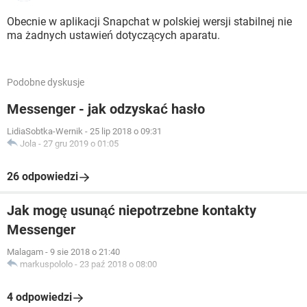
Obecnie w aplikacji Snapchat w polskiej wersji stabilnej nie
ma żadnych ustawień dotyczących aparatu.
Podobne dyskusje
Messenger - jak odzyskać hasło
LidiaSobtka-Wernik
-
25 lip 2018 o 09:31
Jola
-
27 gru 2019 o 01:05
26 odpowiedzi
Jak mogę usunąć niepotrzebne kontakty
Messenger
Malagam
-
9 sie 2018 o 21:40
markuspololo
-
23 paź 2018 o 08:00
4 odpowiedzi