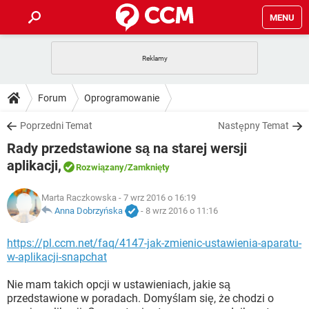
MENU
STRONA GŁÓWNA
YOUTUBE
TIKTOK
PORADY
Forum
Oprogramowanie
GRY
WHATSAPP
PlayStation
TIKTOK
DO POBRANIA
Poprzedni Temat
Następny Temat
SPOTIFY
NETFLIX
GRY
WHATSAPP
Rady przedstawione są na starej wersji
INSTAGRAM
ANDROID
FACEBOOK
TIKTOK
FORUM
SPOTIFY
NETFLIX
aplikacji,
Rozwiązany
/Zamknięty
WINDOWS 10
GRY
WHATSAPP
INSTAGRAM
COVID-19
FACEBOOK
TIKTOK
ARTYKUŁY
IOS
NETFLIX
Marta Raczkowska
- 7 wrz 2016 o 16:19
WINDOWS 10
GRY
WHATSAPP
Anna Dobrzyńska
-
8 wrz 2016 o 11:16
INSTAGRAM
COVID-19
FACEBOOK
TIKTOK
SPOTIFY
NETFLIX
https://pl.ccm.net/faq/4147-jak-zmienic-ustawienia-aparatu-
WINDOWS 10
GRY
WHATSAPP
INSTAGRAM
FACEBOOK
w-aplikacji-snapchat
SPOTIFY
NETFLIX
WINDOWS 10
Nie mam takich opcji w ustawieniach, jakie są
INSTAGRAM
FACEBOOK
przedstawione w poradach. Domyślam się, że chodzi o