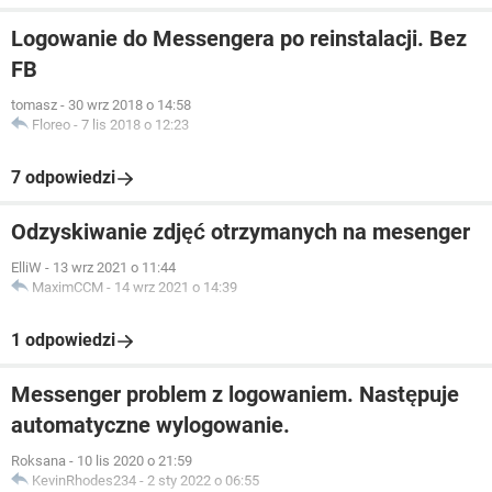
Logowanie do Messengera po reinstalacji. Bez
FB
tomasz
-
30 wrz 2018 o 14:58
Floreo
-
7 lis 2018 o 12:23
7 odpowiedzi
Odzyskiwanie zdjęć otrzymanych na mesenger
ElliW
-
13 wrz 2021 o 11:44
MaximCCM
-
14 wrz 2021 o 14:39
1 odpowiedzi
Messenger problem z logowaniem. Następuje
automatyczne wylogowanie.
Roksana
-
10 lis 2020 o 21:59
KevinRhodes234
-
2 sty 2022 o 06:55