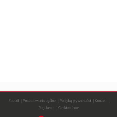
Zespół
Postanowienia ogólne
Polityką prywatności
Kontakt
Regulamin
Cookiebeheer