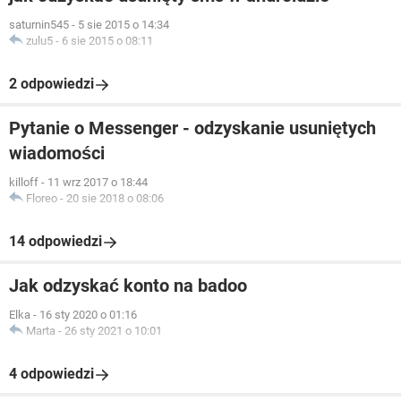
saturnin545
-
5 sie 2015 o 14:34
zulu5
-
6 sie 2015 o 08:11
2 odpowiedzi
Pytanie o Messenger - odzyskanie usuniętych
wiadomości
killoff
-
11 wrz 2017 o 18:44
Floreo
-
20 sie 2018 o 08:06
14 odpowiedzi
Jak odzyskać konto na badoo
Elka
-
16 sty 2020 o 01:16
Marta
-
26 sty 2021 o 10:01
4 odpowiedzi