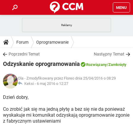
MENU
STRONA GŁÓWNA
YOUTUBE
TIKTOK
PORADY
Forum
Oprogramowanie
GRY
WHATSAPP
PlayStation
TIKTOK
DO POBRANIA
Poprzedni Temat
Następny Temat
SPOTIFY
NETFLIX
GRY
WHATSAPP
Odzyskanie oprogramowania
INSTAGRAM
ANDROID
FACEBOOK
TIKTOK
Rozwiązany
/Zamknięty
FORUM
SPOTIFY
NETFLIX
WINDOWS 10
GRY
WHATSAPP
Ola
- Zmodyfikowany przez Floreo dnia 25/04/2016 o 08:29
INSTAGRAM
COVID-19
FACEBOOK
TIKTOK
ARTYKUŁY
Keksi -
6 maj 2016 o 12:27
IOS
NETFLIX
WINDOWS 10
GRY
WHATSAPP
INSTAGRAM
COVID-19
FACEBOOK
TIKTOK
Dzień dobry,
SPOTIFY
NETFLIX
WINDOWS 10
GRY
WHATSAPP
Co zrobić jak się ma jedną płytę a bez się nie da ponieważ
INSTAGRAM
FACEBOOK
wyskakuje mi komunikat odzyskają oprogramowanie zgonie
SPOTIFY
NETFLIX
WINDOWS 10
z fabrycznym ustawieniami
INSTAGRAM
FACEBOOK