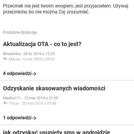
Przecinek nie jest twoim wrogiem, jest przyjacielem. Używaj
przecinków, bo nie można Cię zrozumieć.
Podobne dyskusje
Aktualizacja OTA - co to jest?
Misialinka
-
28 lis 2016 o 12:20
Maciej
-
6 mar 2023 o 08:02
4 odpowiedzi
Odzyskanie skasowanych wiadomości
Marika111
-
12 mar 2019 o 21:05
Trisza
-
20 mar 2019 o 07:48
1 odpowiedzi
jak odzyskać usunięty sms w androidzie