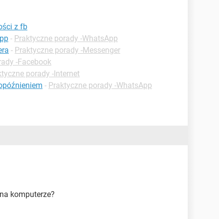
ści z fb
app
-
Praktyczne porady -WhatsApp
era
-
Praktyczne porady -Messenger
rady -Facebook
tyczne porady -Internet
opóźnieniem
-
Praktyczne porady -WhatsApp
 na komputerze?