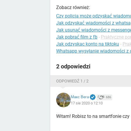
Zobacz również:
Czy policja może odzyskać wiadomo
Jak odzyskać wiadomości z whats
Jak usunąć wiadomości z messeng
Jak pobrać film z fb
-
Praktyczne po
Jak odzyskac konto na tiktoku
-
Prak
Whatsapp wysyłanie wiadomości z 
2 odpowiedzi
ODPOWIEDŹ 1 / 2
Макс Вега
686
17 sie 2020 o 12:10
Witam! Robisz to na smartfonie czy