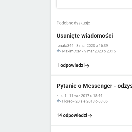
Podobne dyskusje
Usunięte wiadomości
renata344
-
8 mar 2023 o 16:39
MaximCCM
-
9 mar 2023 o 23:16
1 odpowiedzi
Pytanie o Messenger - odzy
killoff
-
11 wrz 2017 o 18:44
Floreo
-
20 sie 2018 o 08:06
14 odpowiedzi