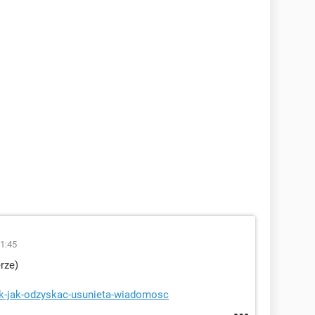
1:45
rze)
ok-jak-odzyskac-usunieta-wiadomosc