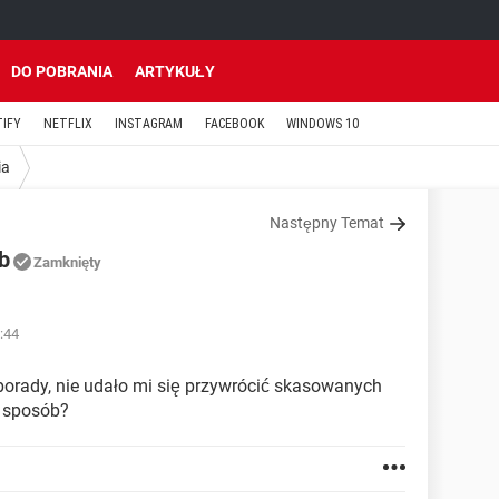
DO POBRANIA
ARTYKUŁY
TIFY
NETFLIX
INSTAGRAM
FACEBOOK
WINDOWS 10
ia
Następny Temat
b
Zamknięty
:44
orady, nie udało mi się przywrócić skasowanych
y sposób?