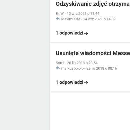
Odzyskiwanie zdjęć otrzym
ElliW
-
13 wrz 2021 o 11:44
MaximCCM
-
14 wrz 2021 o 14:39
1 odpowiedzi
Usunięte wiadomości Messe
Sami
-
28 lis 2018 o 23:54
markuspololo
-
29 lis 2018 o 08:16
1 odpowiedzi