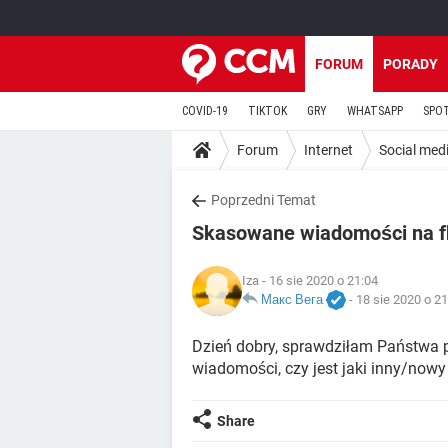
FORUM
PORADY
COVID-19
TIKTOK
GRY
WHATSAPP
SPO
Forum
Internet
Social med
Poprzedni Temat
Skasowane wiadomości na f
Iza
- 16 sie 2020 o 21:04
Макс Вега
-
18 sie 2020 o 21
Dzień dobry, sprawdziłam Państwa p
wiadomości, czy jest jaki inny/now
Share