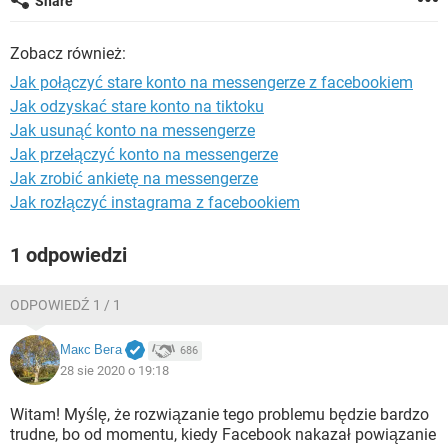
Share
WINDOWS 10
Zobacz również:
Jak połączyć stare konto na messengerze z facebookiem
Jak odzyskać stare konto na tiktoku
Jak usunąć konto na messengerze
Jak przełączyć konto na messengerze
Jak zrobić ankietę na messengerze
Jak rozłączyć instagrama z facebookiem
1 odpowiedzi
ODPOWIEDŹ 1 / 1
Макс Вега
686
28 sie 2020 o 19:18
Witam! Myślę, że rozwiązanie tego problemu będzie bardzo
trudne, bo od momentu, kiedy Facebook nakazał powiązanie