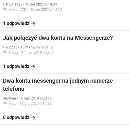
Patrycja123
-
13 sie 2021 o 18:34
MaximCCM
-
16 sie 2021 o 14:10
1 odpowiedzi
Jak połączyć dwa konta na Messengerze?
Hwlpppp
-
10 mar 2019 o 21:52
Trisza
-
14 mar 2019 o 23:07
1 odpowiedzi
Dwa konta messenger na jednym numerze
telefonu
Justyna
-
16 paź 2018 o 20:18
Maja
-
31 gru 2020 o 10:22
6 odpowiedzi