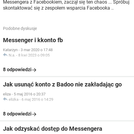
Messengera z Facebookiem, zaczął się ten chaos ... Spróbuj
skontaktować się z zespołem wsparcia Facebooka ..
Podobne dyskusje
Messenger i kkonto fb
Katarzyn
-
3 mar 2020 o 17:48
N.a.
-
8 kwi 2023 o 09:05
8 odpowiedzi
Jak usunąć konto z Badoo nie zakładając go
eliza
-
5 maj 2016 o 20:37
elizka
-
6 maj 2016 o 14:29
8 odpowiedzi
Jak odzyskać dostęp do Messengera