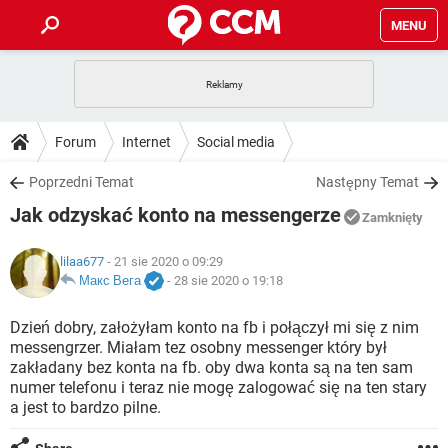
MENU
STRONA GŁÓWNA
YOUTUBE
TIKTOK
PORADY
Forum
Internet
Social media
GRY
WHATSAPP
PlayStation
TIKTOK
DO POBRANIA
Poprzedni Temat
Następny Temat
SPOTIFY
NETFLIX
GRY
WHATSAPP
Jak odzyskać konto na messengerze
INSTAGRAM
ANDROID
FACEBOOK
TIKTOK
Zamknięty
FORUM
SPOTIFY
NETFLIX
WINDOWS 10
GRY
WHATSAPP
lilaa677
- 21 sie 2020 o 09:29
INSTAGRAM
COVID-19
FACEBOOK
TIKTOK
ARTYKUŁY
Макс Вега
-
28 sie 2020 o 19:18
IOS
NETFLIX
WINDOWS 10
GRY
WHATSAPP
INSTAGRAM
COVID-19
FACEBOOK
TIKTOK
Dzień dobry, założyłam konto na fb i połączył mi się z nim
SPOTIFY
NETFLIX
messengrzer. Miałam tez osobny messenger który był
WINDOWS 10
GRY
WHATSAPP
zakładany bez konta na fb. oby dwa konta są na ten sam
INSTAGRAM
FACEBOOK
numer telefonu i teraz nie mogę zalogować się na ten stary
SPOTIFY
NETFLIX
WINDOWS 10
a jest to bardzo pilne.
INSTAGRAM
FACEBOOK