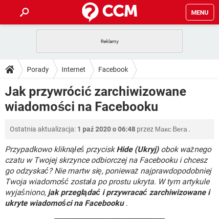
MENU
STRONA GŁÓWNA
YOUTUBE
TIKTOK
PORADY
Porady
Internet
Facebook
GRY
WHATSAPP
PlayStation
TIKTOK
DO POBRANIA
Jak przywrócić zarchiwizowane
SPOTIFY
NETFLIX
GRY
WHATSAPP
wiadomości na Facebooku
INSTAGRAM
ANDROID
FACEBOOK
TIKTOK
FORUM
SPOTIFY
NETFLIX
WINDOWS 10
GRY
WHATSAPP
Ostatnia aktualizacja:
1 paź 2020 o 06:48
przez
Макс Вега
.
INSTAGRAM
COVID-19
FACEBOOK
TIKTOK
ARTYKUŁY
IOS
NETFLIX
WINDOWS 10
GRY
WHATSAPP
Przypadkowo kliknąłeś przycisk
Hide (Ukryj)
obok ważnego
INSTAGRAM
COVID-19
FACEBOOK
TIKTOK
czatu w Twojej skrzynce odbiorczej na Facebooku i chcesz
SPOTIFY
NETFLIX
go odzyskać? Nie martw się, ponieważ najprawdopodobniej
WINDOWS 10
GRY
WHATSAPP
Twoja wiadomość została po prostu ukryta. W tym artykule
INSTAGRAM
FACEBOOK
SPOTIFY
NETFLIX
wyjaśniono,
jak przeglądać i przywracać zarchiwizowane i
WINDOWS 10
ukryte wiadomości na Facebooku
.
INSTAGRAM
FACEBOOK