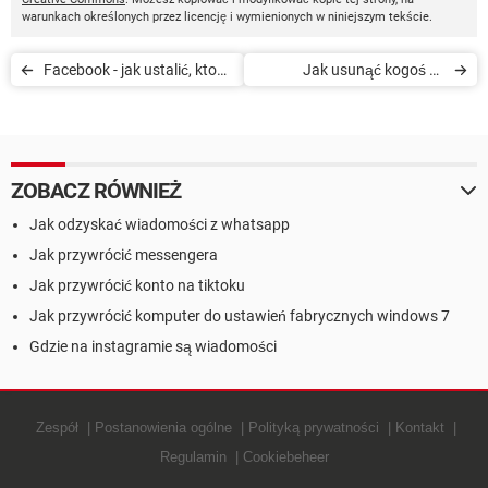
warunkach określonych przez licencję i wymienionych w niniejszym tekście.
Facebook - jak ustalić, kto
Jak usunąć kogoś ze
może zobaczyć treści
znajomych na Facebooku
publikowane przez inne
osoby na mojej Osi czasu
ZOBACZ RÓWNIEŻ
Jak odzyskać wiadomości z whatsapp
Jak przywrócić messengera
Jak przywrócić konto na tiktoku
Jak przywrócić komputer do ustawień fabrycznych windows 7
Gdzie na instagramie są wiadomości
Zespół
Postanowienia ogólne
Polityką prywatności
Kontakt
Regulamin
Cookiebeheer