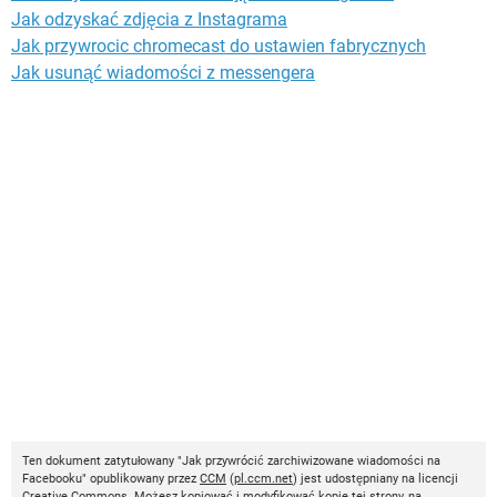
Jak odzyskać zdjęcia z Instagrama
Jak przywrocic chromecast do ustawien fabrycznych
Jak usunąć wiadomości z messengera
Ten dokument zatytułowany "Jak przywrócić zarchiwizowane wiadomości na
Facebooku" opublikowany przez
CCM
(
pl.ccm.net
) jest udostępniany na licencji
Creative Commons
. Możesz kopiować i modyfikować kopie tej strony, na