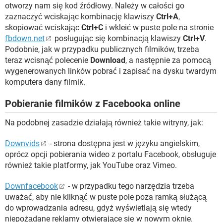
otworzy nam się kod źródłowy. Należy w całości go
zaznaczyć wciskając kombinację klawiszy
Ctrl+A
,
skopiować wciskając
Ctrl+C
i wkleić w puste pole na stronie
fbdown.net
posługując się kombinacją klawiszy
Ctrl+V
.
Podobnie, jak w przypadku publicznych filmików, trzeba
teraz wcisnąć polecenie
Download
, a następnie za pomocą
wygenerowanych linków pobrać i zapisać na dysku twardym
komputera dany filmik.
Pobieranie filmików z Facebooka online
Na podobnej zasadzie działają również takie witryny, jak:
Downvids
- strona dostępna jest w języku angielskim,
oprócz opcji pobierania wideo z portalu Facebook, obsługuje
również takie platformy, jak YouTube oraz Vimeo.
Downfacebook
- w przypadku tego narzędzia trzeba
uważać, aby nie kliknąć w puste pole poza ramką służącą
do wprowadzania adresu, gdyż wyświetlają się wtedy
niepożądane reklamy otwierające się w nowym oknie.