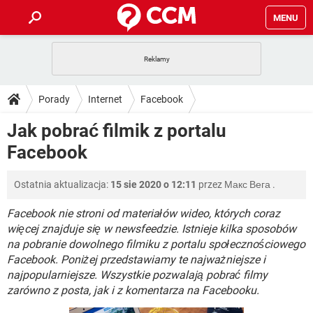
MENU
STRONA GŁÓWNA
YOUTUBE
TIKTOK
PORADY
Porady
Internet
Facebook
GRY
WHATSAPP
PlayStation
TIKTOK
DO POBRANIA
Jak pobrać filmik z portalu
SPOTIFY
NETFLIX
GRY
WHATSAPP
Facebook
INSTAGRAM
ANDROID
FACEBOOK
TIKTOK
FORUM
SPOTIFY
NETFLIX
WINDOWS 10
GRY
WHATSAPP
Ostatnia aktualizacja:
15 sie 2020 o 12:11
przez
Макс Вега
.
INSTAGRAM
COVID-19
FACEBOOK
TIKTOK
ARTYKUŁY
IOS
NETFLIX
WINDOWS 10
GRY
WHATSAPP
Facebook nie stroni od materiałów wideo, których coraz
INSTAGRAM
COVID-19
FACEBOOK
TIKTOK
więcej znajduje się w newsfeedzie. Istnieje kilka sposobów
SPOTIFY
NETFLIX
na pobranie dowolnego filmiku z portalu społecznościowego
WINDOWS 10
GRY
WHATSAPP
Facebook. Poniżej przedstawiamy te najważniejsze i
INSTAGRAM
FACEBOOK
SPOTIFY
NETFLIX
najpopularniejsze. Wszystkie pozwalają pobrać filmy
WINDOWS 10
zarówno z posta, jak i z komentarza na Facebooku.
INSTAGRAM
FACEBOOK