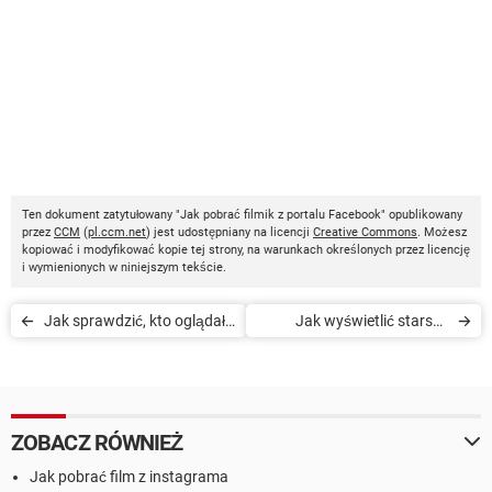
Ten dokument zatytułowany "Jak pobrać filmik z portalu Facebook" opublikowany
przez
CCM
(
pl.ccm.net
) jest udostępniany na licencji
Creative Commons
. Możesz
kopiować i modyfikować kopie tej strony, na warunkach określonych przez licencję
i wymienionych w niniejszym tekście.
Jak sprawdzić, kto oglądał
Jak wyświetlić starsze
mój profil na Facebooku
posty na Facebooku
ZOBACZ RÓWNIEŻ
Jak pobrać film z instagrama