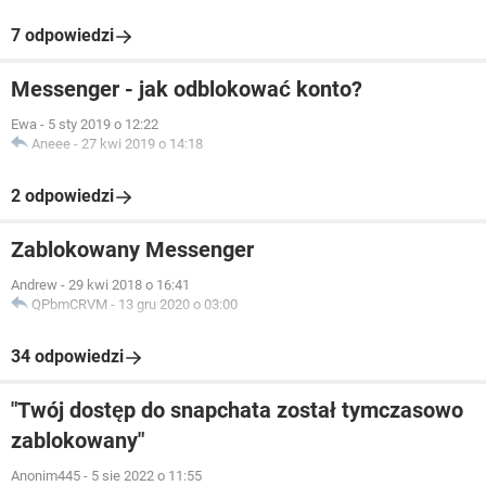
7 odpowiedzi
Messenger - jak odblokować konto?
Ewa
-
5 sty 2019 o 12:22
Aneee
-
27 kwi 2019 o 14:18
2 odpowiedzi
Zablokowany Messenger
Andrew
-
29 kwi 2018 o 16:41
QPbmCRVM
-
13 gru 2020 o 03:00
34 odpowiedzi
"Twój dostęp do snapchata został tymczasowo
zablokowany"
Anonim445
-
5 sie 2022 o 11:55