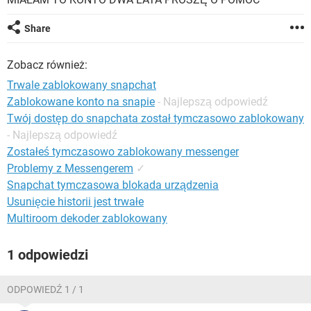
WINDOWS 10
Share
Zobacz również:
Trwale zablokowany snapchat
Zablokowane konto na snapie
- Najlepszą odpowiedź
Twój dostęp do snapchata został tymczasowo zablokowany
- Najlepszą odpowiedź
Zostałeś tymczasowo zablokowany messenger
Problemy z Messengerem
✓
Snapchat tymczasowa blokada urządzenia
Usunięcie historii jest trwałe
Multiroom dekoder zablokowany
1 odpowiedzi
ODPOWIEDŹ 1 / 1