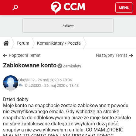
MENU
STRONA GŁÓWNA
YOUTUBE
TIKTOK
PORADY
Forum
Komunikatory / Poczta
GRY
WHATSAPP
PlayStation
TIKTOK
DO POBRANIA
Poprzedni Temat
Następny Temat
SPOTIFY
NETFLIX
GRY
WHATSAPP
Zablokowane konto
INSTAGRAM
ANDROID
FACEBOOK
TIKTOK
Zamknięty
FORUM
SPOTIFY
NETFLIX
WINDOWS 10
GRY
WHATSAPP
Ola23332
- 26 maj 2020 o 18:36
INSTAGRAM
COVID-19
FACEBOOK
TIKTOK
ARTYKUŁY
Ola23332 -
26 maj 2020 o 18:43
IOS
NETFLIX
WINDOWS 10
GRY
WHATSAPP
INSTAGRAM
COVID-19
FACEBOOK
TIKTOK
Dzień dobry
SPOTIFY
NETFLIX
Moje konto na snapchacie zostało zablokowane z powodu
WINDOWS 10
GRY
WHATSAPP
nie zweryfikowanego emaila. Gdy wchodzę na stronkę
INSTAGRAM
FACEBOOK
snapchata do odblokowywania pisze że moje konto zostało
SPOTIFY
NETFLIX
WINDOWS 10
na stałe zablokowane dlatego że wsyłałam dużą ilość
INSTAGRAM
FACEBOOK
snapów a nie zweryfikowałam emiala. CO MAM ZROBIĆ
MIAŁAM TO KONTO DWA LATA PROSZĘ O POMOC