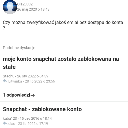
Ola23332
26 maj 2020 o 18:43
Czy można zweryfikować jakoś emial bez dostępu do konta
?
Podobne dyskusje
moje konto snapchat zostalo zablokowana na
stałe
Stachu
-
26 sty 2022 o 04:39
Litwinka
-
28 lip 2022 o 23:56
1 odpowiedzi
Snapchat - zablokowane konto
kuba123
-
15 cze 2016 o 18:14
olas
-
23 lis 2022 o 17:19