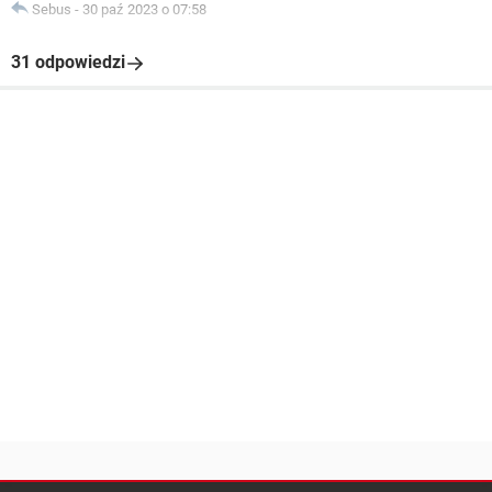
Sebus
-
30 paź 2023 o 07:58
31 odpowiedzi