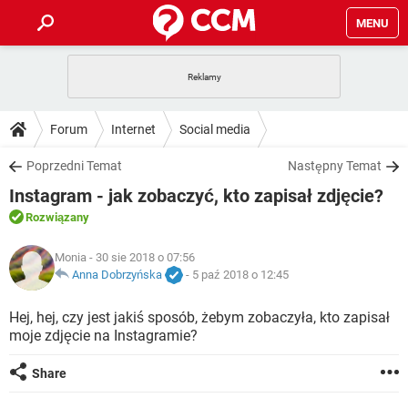
MENU
STRONA GŁÓWNA
YOUTUBE
TIKTOK
PORADY
Forum
Internet
Social media
GRY
WHATSAPP
PlayStation
TIKTOK
DO POBRANIA
Poprzedni Temat
Następny Temat
SPOTIFY
NETFLIX
GRY
WHATSAPP
Instagram - jak zobaczyć, kto zapisał zdjęcie?
INSTAGRAM
ANDROID
FACEBOOK
TIKTOK
FORUM
SPOTIFY
NETFLIX
Rozwiązany
WINDOWS 10
GRY
WHATSAPP
INSTAGRAM
COVID-19
FACEBOOK
TIKTOK
ARTYKUŁY
Monia
- 30 sie 2018 o 07:56
IOS
NETFLIX
WINDOWS 10
GRY
WHATSAPP
Anna Dobrzyńska
-
5 paź 2018 o 12:45
INSTAGRAM
COVID-19
FACEBOOK
TIKTOK
SPOTIFY
NETFLIX
Hej, hej, czy jest jakiś sposób, żebym zobaczyła, kto zapisał
WINDOWS 10
GRY
WHATSAPP
moje zdjęcie na Instagramie?
INSTAGRAM
FACEBOOK
SPOTIFY
NETFLIX
WINDOWS 10
Share
INSTAGRAM
FACEBOOK