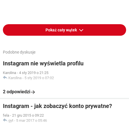
Pokaż cały wątek
Podobne dyskusje
Instagram nie wyświetla profilu
Karolina
-
4 sty 2019 o 21:25
Karolina
-
5 sty 2019 o 07:02
2 odpowiedzi
Instagram - jak zobaczyć konto prywatne?
fela
-
21 gru 2015 o 09:22
gyt
-
5 mar 2017 o 05:46