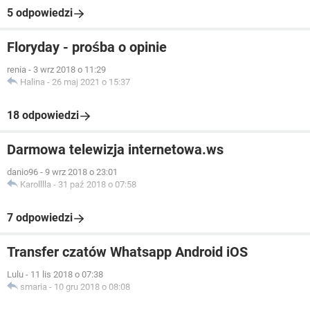
5 odpowiedzi
Floryday - prośba o opinie
renia
-
3 wrz 2018 o 11:29
Halina
-
26 maj 2021 o 15:37
18 odpowiedzi
Darmowa telewizja internetowa.ws
danio96
-
9 wrz 2018 o 23:01
Karolllla
-
31 paź 2018 o 07:58
7 odpowiedzi
Transfer czatów Whatsapp Android iOS
Lulu
-
11 lis 2018 o 07:38
smaria
-
10 gru 2018 o 08:08