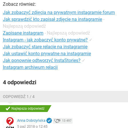
WINDOWS 10
Zobacz również:
Jak zobaczyć zdjęcia na prywatnym instagramie forum
Jak sprawdzić kto zapisał zdjęcie na instagramie
-
Najlepszą odpowiedź
Zapisane instagram
- Najlepszą odpowiedź
Instagram - jak zobaczyć konto prywatne?
✓
Jak zobaczyć stare relacje na instagramie
Jak ustawić konto prywatne na instagramie
Jak ponownie odtworzyć InstaStories?
✓
Instagram archiwum relacji
4 odpowiedzi
ODPOWIEDŹ 1 / 4
Najlepsza odpowiedź
Anna Dobrzyńska
13 497
5 paź 2018 o 12:45