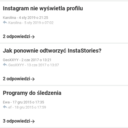
Instagram nie wyświetla profilu
Karolina
-
4 sty 2019 o 21:25
Karolina
-
5 sty 2019 o 07:02
2 odpowiedzi
Jak ponownie odtworzyć InstaStories?
GeoXXYY
-
2 cze 2017 o 13:21
GeoXXYY
-
13 cze 2017 o 13:07
2 odpowiedzi
Programy do śledzenia
Ewa
-
17 gru 2015 o 17:35
ef
-
18 gru 2015 o 17:59
3 odpowiedzi