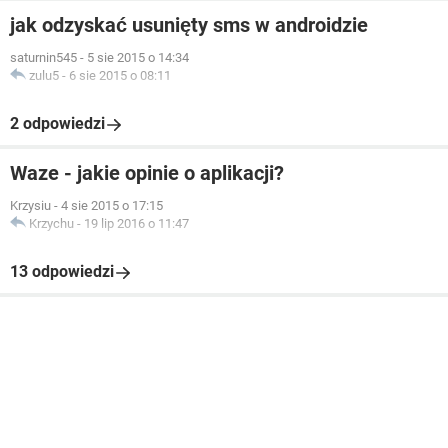
jak odzyskać usunięty sms w androidzie
saturnin545
-
5 sie 2015 o 14:34
zulu5
-
6 sie 2015 o 08:11
2 odpowiedzi
Waze - jakie opinie o aplikacji?
Krzysiu
-
4 sie 2015 o 17:15
Krzychu
-
19 lip 2016 o 11:47
13 odpowiedzi