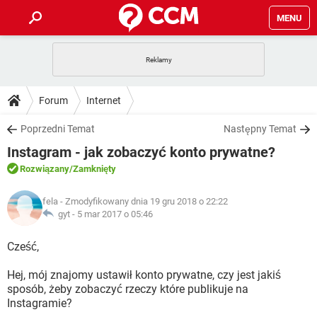
MENU
STRONA GŁÓWNA
YOUTUBE
TIKTOK
PORADY
Forum
Internet
GRY
WHATSAPP
PlayStation
TIKTOK
DO POBRANIA
Poprzedni Temat
Następny Temat
SPOTIFY
NETFLIX
GRY
WHATSAPP
Instagram - jak zobaczyć konto prywatne?
INSTAGRAM
ANDROID
FACEBOOK
TIKTOK
FORUM
SPOTIFY
NETFLIX
Rozwiązany
/Zamknięty
WINDOWS 10
GRY
WHATSAPP
INSTAGRAM
COVID-19
FACEBOOK
TIKTOK
ARTYKUŁY
IOS
fela
- Zmodyfikowany dnia 19 gru 2018 o 22:22
NETFLIX
WINDOWS 10
GRY
WHATSAPP
gyt -
5 mar 2017 o 05:46
INSTAGRAM
COVID-19
FACEBOOK
TIKTOK
SPOTIFY
NETFLIX
Cześć,
WINDOWS 10
GRY
WHATSAPP
INSTAGRAM
FACEBOOK
Hej, mój znajomy ustawił konto prywatne, czy jest jakiś
SPOTIFY
NETFLIX
WINDOWS 10
sposób, żeby zobaczyć rzeczy które publikuje na
INSTAGRAM
FACEBOOK
Instagramie?