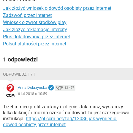
WINDOWS 10
Jak złożyć wniosek o dowód osobisty przez internet
Zadzwoń przez internet
Wniosek o zwrot środków play
Jak zlozyc reklamacje intercity
Plus doladowania przez internet
Polsat płatności przez internet
1 odpowiedzi
ODPOWIEDŹ 1 / 1
Anna Dobrzyńska
13 497
6 lut 2018 o 10:59
Trzeba miec profil zaufany i zdjęcie. Jak masz, wystarczy
kilka kliknięć i można czekać na dowód. tu jest szczegółowa
instrukcja:
https://pl.ccm.net/faq/12036-jak-wymienic-
dowod-osobisty-przez-internet