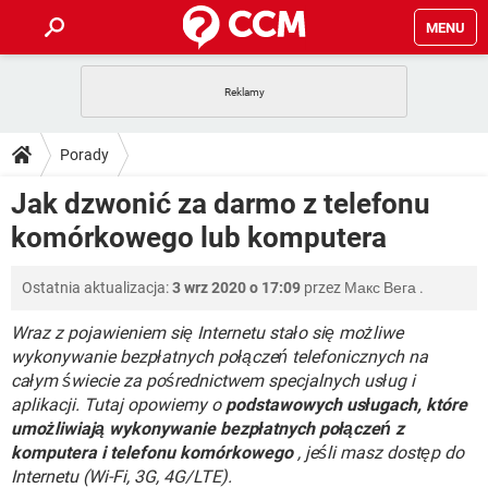
MENU
STRONA GŁÓWNA
YOUTUBE
TIKTOK
PORADY
Porady
GRY
WHATSAPP
PlayStation
TIKTOK
DO POBRANIA
Jak dzwonić za darmo z telefonu
SPOTIFY
NETFLIX
GRY
WHATSAPP
komórkowego lub komputera
INSTAGRAM
ANDROID
FACEBOOK
TIKTOK
FORUM
SPOTIFY
NETFLIX
WINDOWS 10
GRY
WHATSAPP
Ostatnia aktualizacja:
3 wrz 2020 o 17:09
przez
Макс Вега
.
INSTAGRAM
COVID-19
FACEBOOK
TIKTOK
ARTYKUŁY
IOS
NETFLIX
WINDOWS 10
GRY
WHATSAPP
Wraz z pojawieniem się Internetu stało się możliwe
INSTAGRAM
COVID-19
FACEBOOK
TIKTOK
wykonywanie bezpłatnych połączeń telefonicznych na
SPOTIFY
NETFLIX
całym świecie za pośrednictwem specjalnych usług i
WINDOWS 10
GRY
WHATSAPP
aplikacji. Tutaj opowiemy o
INSTAGRAM
podstawowych usługach, które
FACEBOOK
SPOTIFY
NETFLIX
umożliwiają wykonywanie bezpłatnych połączeń z
WINDOWS 10
komputera i telefonu komórkowego
, jeśli masz dostęp do
INSTAGRAM
FACEBOOK
Internetu (Wi-Fi, 3G, 4G/LTE).