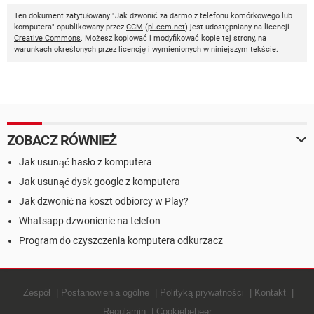
Ten dokument zatytułowany "Jak dzwonić za darmo z telefonu komórkowego lub
komputera" opublikowany przez
CCM
(
pl.ccm.net
) jest udostępniany na licencji
Creative Commons
. Możesz kopiować i modyfikować kopie tej strony, na
warunkach określonych przez licencję i wymienionych w niniejszym tekście.
ZOBACZ RÓWNIEŻ
Jak usunąć hasło z komputera
Jak usunąć dysk google z komputera
Jak dzwonić na koszt odbiorcy w Play?
Whatsapp dzwonienie na telefon
Program do czyszczenia komputera odkurzacz
Zespół
Postanowienia ogólne
Polityką prywatności
Kontakt
Regulamin
Cookiebeheer