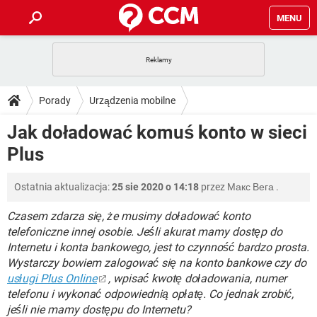
MENU
STRONA GŁÓWNA
YOUTUBE
TIKTOK
PORADY
Porady
Urządzenia mobilne
GRY
WHATSAPP
PlayStation
TIKTOK
DO POBRANIA
Jak doładować komuś konto w sieci
Operatorzy telefonii komórkowej
Plus
SPOTIFY
NETFLIX
GRY
WHATSAPP
Plus
INSTAGRAM
ANDROID
FACEBOOK
TIKTOK
FORUM
SPOTIFY
NETFLIX
WINDOWS 10
GRY
WHATSAPP
Ostatnia aktualizacja:
25 sie 2020 o 14:18
przez
Макс Вега
.
INSTAGRAM
COVID-19
FACEBOOK
TIKTOK
ARTYKUŁY
IOS
NETFLIX
WINDOWS 10
GRY
WHATSAPP
Czasem zdarza się, że musimy doładować konto
INSTAGRAM
COVID-19
FACEBOOK
TIKTOK
telefoniczne innej osobie. Jeśli akurat mamy dostęp do
SPOTIFY
NETFLIX
Internetu i konta bankowego, jest to czynność bardzo prosta.
WINDOWS 10
GRY
WHATSAPP
Wystarczy bowiem zalogować się na konto bankowe czy do
INSTAGRAM
FACEBOOK
SPOTIFY
NETFLIX
usługi Plus Online
, wpisać kwotę doładowania, numer
WINDOWS 10
telefonu i wykonać odpowiednią opłatę. Co jednak zrobić,
INSTAGRAM
FACEBOOK
jeśli nie mamy dostępu do Internetu?