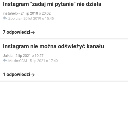
Instagram "zadaj mi pytanie" nie działa
instahelp
-
24 lip 2018 o 20:02
Zborcia
-
20 lut 2019 o 15:45
7 odpowiedzi
Instagram nie można odświeżyć kanału
Julkia
-
2 lip 2021 o 10:27
MaximCCM
-
5 lip 2021 o 17:40
1 odpowiedzi