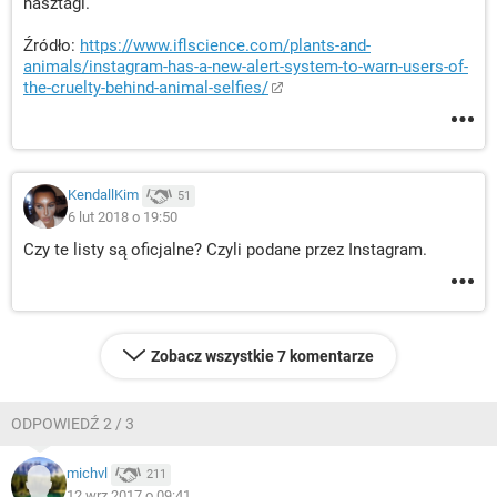
hasztagi.
Źródło:
https://www.iflscience.com/plants-and-
animals/instagram-has-a-new-alert-system-to-warn-users-of-
the-cruelty-behind-animal-selfies/
KendallKim
51
6 lut 2018 o 19:50
Czy te listy są oficjalne? Czyli podane przez Instagram.
Zobacz wszystkie 7 komentarze
ODPOWIEDŹ 2 / 3
michvl
211
12 wrz 2017 o 09:41