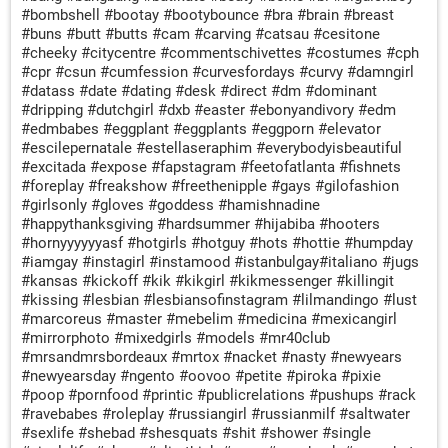
#bombshell #bootay #bootybounce #bra #brain #breast
#buns #butt #butts #cam #carving #catsau #cesitone
#cheeky #citycentre #commentschivettes #costumes #cph
#cpr #csun #cumfession #curvesfordays #curvy #damngirl
#datass #date #dating #desk #direct #dm #dominant
#dripping #dutchgirl #dxb #easter #ebonyandivory #edm
#edmbabes #eggplant #eggplants #eggporn #elevator
#escilepernatale #estellaseraphim #everybodyisbeautiful
#excitada #expose #fapstagram #feetofatlanta #fishnets
#foreplay #freakshow #freethenipple #gays #gilofashion
#girlsonly #gloves #goddess #hamishnadine
#happythanksgiving #hardsummer #hijabiba #hooters
#hornyyyyyyasf #hotgirls #hotguy #hots #hottie #humpday
#iamgay #instagirl #instamood #istanbulgay#italiano #jugs
#kansas #kickoff #kik #kikgirl #kikmessenger #killingit
#kissing #lesbian #lesbiansofinstagram #lilmandingo #lust
#marcoreus #master #mebelim #medicina #mexicangirl
#mirrorphoto #mixedgirls #models #mr40club
#mrsandmrsbordeaux #mrtox #nacket #nasty #newyears
#newyearsday #ngento #oovoo #petite #piroka #pixie
#poop #pornfood #printic #publicrelations #pushups #rack
#ravebabes #roleplay #russiangirl #russianmilf #saltwater
#sexlife #shebad #shesquats #shit #shower #single