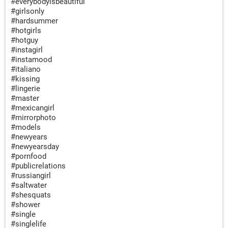
#everybodyisbeautiful
#girlsonly
#hardsummer
#hotgirls
#hotguy
#instagirl
#instamood
#italiano
#kissing
#lingerie
#master
#mexicangirl
#mirrorphoto
#models
#newyears
#newyearsday
#pornfood
#publicrelations
#russiangirl
#saltwater
#shesquats
#shower
#single
#singlelife