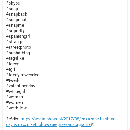
#skype
#snap
#snapback
#snapchat
#snapme
#sopretty
#spanishgirl
#stranger
#streetphoto
#sunbathing
#tag4like
#teens
#tgif
#todayimwearing
#twerk
#valentinesday
#whitegirl
#woman
#women
#workflow
źródło:
https://socialpress.pl/2017/08/zakazane-hashtagi-
czyli-znaczniki-blokowane-przez-instagrama