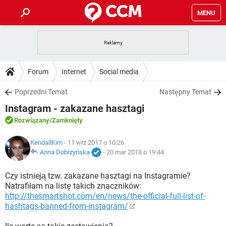
MENU
STRONA GŁÓWNA
YOUTUBE
TIKTOK
PORADY
Forum
Internet
Social media
GRY
WHATSAPP
PlayStation
TIKTOK
DO POBRANIA
Poprzedni Temat
Następny Temat
SPOTIFY
NETFLIX
GRY
WHATSAPP
Instagram - zakazane hasztagi
INSTAGRAM
ANDROID
FACEBOOK
TIKTOK
FORUM
SPOTIFY
NETFLIX
Rozwiązany
/Zamknięty
WINDOWS 10
GRY
WHATSAPP
INSTAGRAM
COVID-19
FACEBOOK
TIKTOK
ARTYKUŁY
KendallKim
- 11 wrz 2017 o 10:26
IOS
NETFLIX
WINDOWS 10
GRY
WHATSAPP
Anna Dobrzyńska
-
20 mar 2018 o 19:44
INSTAGRAM
COVID-19
FACEBOOK
TIKTOK
SPOTIFY
NETFLIX
Czy istnieją tzw. zakazane hasztagi na Instagramie?
WINDOWS 10
GRY
WHATSAPP
Natrafiłam na listę takich znaczników:
INSTAGRAM
FACEBOOK
http://thesmartshot.com/en/news/the-official-full-list-of-
SPOTIFY
NETFLIX
WINDOWS 10
hashtags-banned-from-instagram/
INSTAGRAM
FACEBOOK