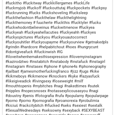
#fuckitho #fuckitway #fuckkillergames #fuckLife
#fuckmyjob #fuckoff #fuckouttutaj #fuckpockets #fuckpsy
#fuckrunning #fucks #fuckshoveling #fucksleep
#fuckthefashion #fuckthelaw #fuckthelightning
#fuckthemoney # fuucherte #fuckthis #fucktyler #fucku
#fuckwhodontbelieveinus #fuckwitmenow #fuckyea
#fuckyeah #fuckyeahellacuties #fuckyeahh #fuckyes
#fuckyopictures #fuckyou #fuckyouautocorrect
#fuckyouhitler #fuckyoupayme #fuckyourview #getnakedpls
#grindin #hardcore #helpabitchout #hoes #hungrycunt
#idontgiveafuck #ifuckinwish #IG
#iloveitwhenhemakesthisexpression #ilovemyinstagram
#kazirodztwo #instabitch #instabody #instafuck #instagirl
#instagram #instasex #iphone # iphone4s #iphoneography
#jailbait #jamesmotherfuckingfranco #jizz #jugs #kike
#kikmeboys #kikmenow #knockers #kyke #lazyasfuck
#likeigiveadick #livingsexy #loseweight #milf
#mouthtopenis #mybitches #nagi #nakedtimes #sutek
#nipples #nopecsnosex #notassexylicousasyou #nagi
#doustny #penis #fotografia #rufa #popularny #popularpage
#porno #porno #pornografia #proanorexia #probulimia
#kiciuś #rackcitybitch #rfucked #seks #sexiest #sextalk
#SexualWednesdays #seksowny #sexyback #SEXYBEAST