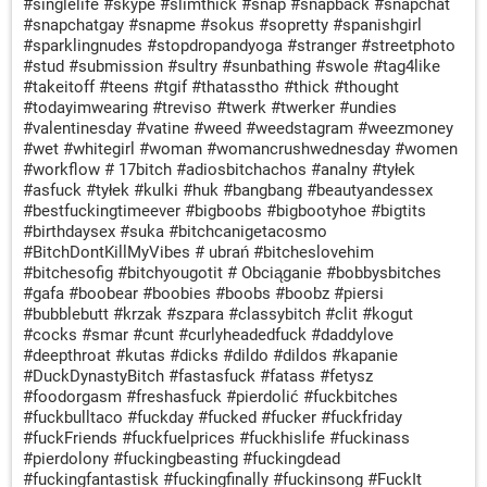
#singlelife #skype #slimthick #snap #snapback #snapchat
#snapchatgay #snapme #sokus #sopretty #spanishgirl
#sparklingnudes #stopdropandyoga #stranger #streetphoto
#stud #submission #sultry #sunbathing #swole #tag4like
#takeitoff #teens #tgif #thatasstho #thick #thought
#todayimwearing #treviso #twerk #twerker #undies
#valentinesday #vatine #weed #weedstagram #weezmoney
#wet #whitegirl #woman #womancrushwednesday #women
#workflow # 17bitch #adiosbitchachos #analny #tyłek
#asfuck #tyłek #kulki #huk #bangbang #beautyandessex
#bestfuckingtimeever #bigboobs #bigbootyhoe #bigtits
#birthdaysex #suka #bitchcanigetacosmo
#BitchDontKillMyVibes # ubrań #bitcheslovehim
#bitchesofig #bitchyougotit # Obciąganie #bobbysbitches
#gafa #boobear #boobies #boobs #boobz #piersi
#bubblebutt #krzak #szpara #classybitch #clit #kogut
#cocks #smar #cunt #curlyheadedfuck #daddylove
#deepthroat #kutas #dicks #dildo #dildos #kapanie
#DuckDynastyBitch #fastasfuck #fatass #fetysz
#foodorgasm #freshasfuck #pierdolić #fuckbitches
#fuckbulltaco #fuckday #fucked #fucker #fuckfriday
#fuckFriends #fuckfuelprices #fuckhislife #fuckinass
#pierdolony #fuckingbeasting #fuckingdead
#fuckingfantastisk #fuckingfinally #fuckinsong #FuckIt