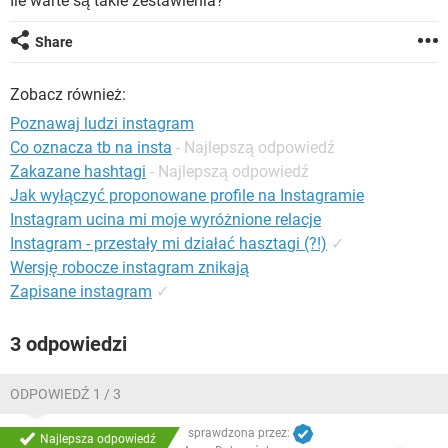
Ile warte są takie zestawienia?
WINDOWS 10
Share
Zobacz również:
Poznawaj ludzi instagram
Co oznacza tb na insta
- Najlepszą odpowiedź
Zakazane hashtagi
- Najlepszą odpowiedź
Jak wyłączyć proponowane profile na Instagramie
Instagram ucina mi moje wyróżnione relacje
Instagram - przestały mi działać hasztagi (?!)
✓
Wersję robocze instagram znikają
Zapisane instagram
✓
3 odpowiedzi
ODPOWIEDŹ 1 / 3
sprawdzona przez:
Najlepsza odpowiedź