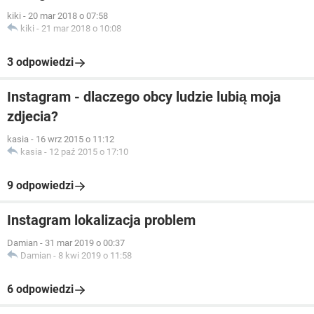
kiki
-
20 mar 2018 o 07:58
kiki
-
21 mar 2018 o 10:08
3 odpowiedzi
Instagram - dlaczego obcy ludzie lubią moja
zdjecia?
kasia
-
16 wrz 2015 o 11:12
kasia
-
12 paź 2015 o 17:10
9 odpowiedzi
Instagram lokalizacja problem
Damian
-
31 mar 2019 o 00:37
Damian
-
8 kwi 2019 o 11:58
6 odpowiedzi