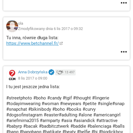
ola
Zmodyfikowany dnia 6 lis 2017 o 09:32
Tu inna, równie długa lista:
https://www.betchannel.fr/
Anna Dobrzyńska
13 497
8 lis 2017 o 09:00
I tu jest jeszcze jedna lista:
#streetphoto #boho #candy #tgif #thought #lingerie
#todayimwearing #woman #newyears #petite #single#snap
#snapchat #bikinibody #boho #books #curvy
#dogsofinstagram #easter#adulting #alone #americangirl
#ariefmirna2015 #armparty #asia #asiandick #attractive
#babyrp #bacak #badbitcztwerk #baddie #balenciaga #balls
#bang #bangbang #batikate #beaty #belfie #bi #bigdickboy