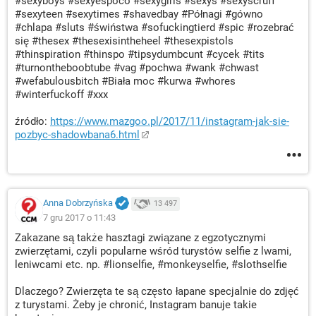
#sexyboys #sexyespoco #sexygirls #sexys #sexyscruff
#sexyteen #sexytimes #shavedbay #Półnagi #gówno
#chlapa #sluts #świństwa #sofuckingtierd #spic #rozebrać
się #thesex #thesexisintheheel #thesexpistols
#thinspiration #thinspo #tipsydumbcunt #cycek #tits
#turnontheboobtube #vag #pochwa #wank #chwast
#wefabulousbitch #Biała moc #kurwa #whores
#winterfuckoff #xxx
źródło:
https://www.mazgoo.pl/2017/11/instagram-jak-sie-
pozbyc-shadowbana6.html
Anna Dobrzyńska
13 497
7 gru 2017 o 11:43
Zakazane są także hasztagi związane z egzotycznymi
zwierzętami, czyli popularne wśród turystów selfie z lwami,
leniwcami etc. np. #lionselfie, #monkeyselfie, #slothselfie
Dlaczego? Zwierzęta te są często łapane specjalnie do zdjęć
z turystami. Żeby je chronić, Instagram banuje takie