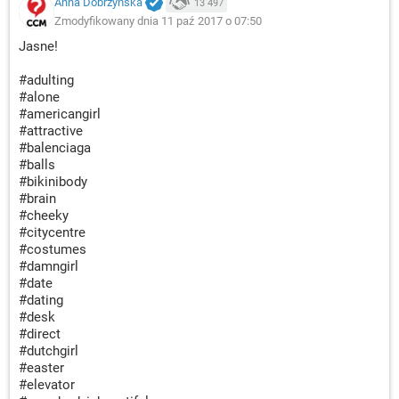
Anna Dobrzyńska
13 497
Zmodyfikowany dnia 11 paź 2017 o 07:50
Jasne!
#adulting
#alone
#americangirl
#attractive
#balenciaga
#balls
#bikinibody
#brain
#cheeky
#citycentre
#costumes
#damngirl
#date
#dating
#desk
#direct
#dutchgirl
#easter
#elevator