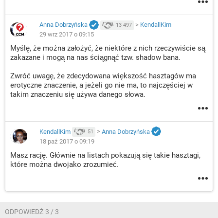
Anna Dobrzyńska
>
KendallKim
13 497
29 wrz 2017 o 09:15
Myślę, że można założyć, że niektóre z nich rzeczywiście są
zakazane i mogą na nas ściągnąć tzw. shadow bana.
Zwróć uwagę, że zdecydowana większość hasztagów ma
erotyczne znaczenie, a jeżeli go nie ma, to najczęściej w
takim znaczeniu się używa danego słowa.
KendallKim
>
Anna Dobrzyńska
51
18 paź 2017 o 09:19
Masz rację. Głównie na listach pokazują się takie hasztagi,
które można dwojako zrozumieć.
ODPOWIEDŹ 3 / 3