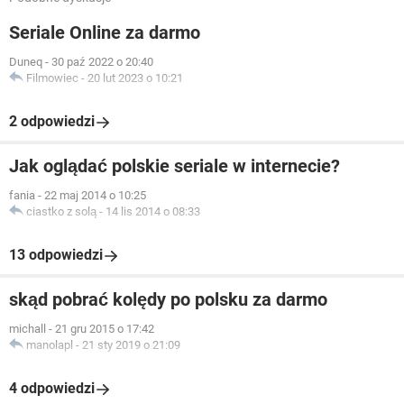
Seriale Online za darmo
Duneq
-
30 paź 2022 o 20:40
Filmowiec
-
20 lut 2023 o 10:21
2 odpowiedzi
Jak oglądać polskie seriale w internecie?
fania
-
22 maj 2014 o 10:25
ciastko z solą
-
14 lis 2014 o 08:33
13 odpowiedzi
skąd pobrać kolędy po polsku za darmo
michall
-
21 gru 2015 o 17:42
manolapl
-
21 sty 2019 o 21:09
4 odpowiedzi