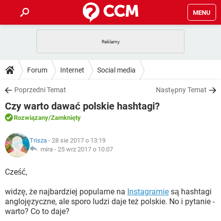
MENU
STRONA GŁÓWNA
YOUTUBE
TIKTOK
PORADY
Forum
Internet
Social media
GRY
WHATSAPP
PlayStation
TIKTOK
DO POBRANIA
Poprzedni Temat
Następny Temat
SPOTIFY
NETFLIX
GRY
WHATSAPP
Czy warto dawać polskie hashtagi?
INSTAGRAM
ANDROID
FACEBOOK
TIKTOK
FORUM
SPOTIFY
NETFLIX
Rozwiązany
/Zamknięty
WINDOWS 10
GRY
WHATSAPP
INSTAGRAM
COVID-19
FACEBOOK
TIKTOK
ARTYKUŁY
IOS
Trisza
- 28 sie 2017 o 13:19
NETFLIX
WINDOWS 10
GRY
WHATSAPP
mira -
25 wrz 2017 o 10:07
INSTAGRAM
COVID-19
FACEBOOK
TIKTOK
SPOTIFY
NETFLIX
Cześć,
WINDOWS 10
GRY
WHATSAPP
INSTAGRAM
FACEBOOK
widzę, że najbardziej popularne na
SPOTIFY
NETFLIX
Instagramie
są hashtagi
WINDOWS 10
anglojęzyczne, ale sporo ludzi daje też polskie. No i pytanie -
INSTAGRAM
FACEBOOK
warto? Co to daje?