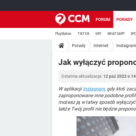
FORUM
PORADY
PlayStation
TIKTOK
GRY
WHATSAPP
SP
Porady
Internet
Instagram
Jak wyłączyć propono
Ostatnia aktualizacja:
12 paź 2022 o 14
W aplikacji
Instagram
, gdy ktoś zac
zaproponowane inne podobne profile.
możesz ją w łatwy sposób wyłączyć. 
także Twój profil nie będzie propon