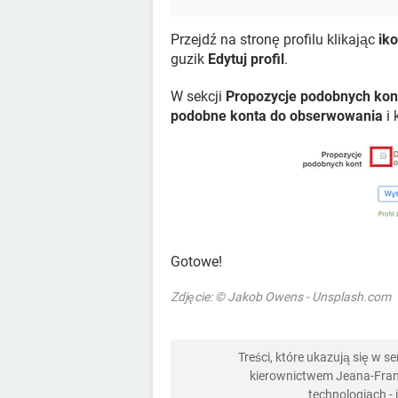
Przejdź na stronę profilu klikając
ik
guzik
Edytuj profil
.
W sekcji
Propozycje podobnych kon
podobne konta do obserwowania
i 
Gotowe!
Zdjęcie: © Jakob Owens - Unsplash.com
Treści, które ukazują się w 
kierownictwem Jeana-Franç
technologiach -