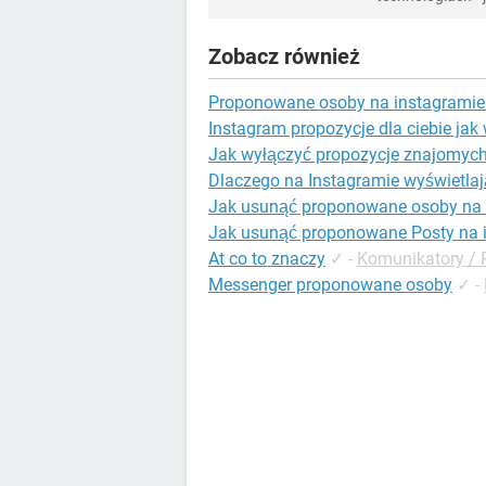
Zobacz również
Proponowane osoby na instagramie 
Instagram propozycje dla ciebie jak
Jak wyłączyć propozycje znajomych
Dlaczego na Instagramie wyświetla
Jak usunąć proponowane osoby na 
Jak usunąć proponowane Posty na 
At co to znaczy
✓
-
Komunikatory / 
Messenger proponowane osoby
✓
-