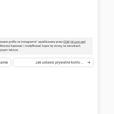
owane profile na Instagramie" opublikowany przez
CCM
(
pl.ccm.net
)
 Możesz kopiować i modyfikować kopie tej strony, na warunkach
ejszym tekście.
ramie
Jak ustawić prywatne konto na
Instagramie