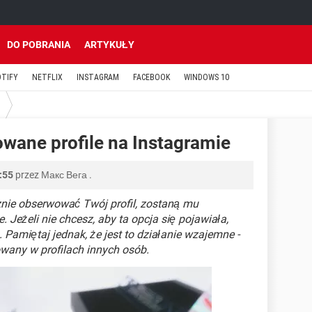
DO POBRANIA
ARTYKUŁY
OTIFY
NETFLIX
INSTAGRAM
FACEBOOK
WINDOWS 10
wane profile na Instagramie
:55
przez
Макс Вега
.
znie obserwować Twój profil, zostaną mu
 Jeżeli nie chcesz, aby ta opcja się pojawiała,
Pamiętaj jednak, że jest to działanie wzajemne -
owany w profilach innych osób.