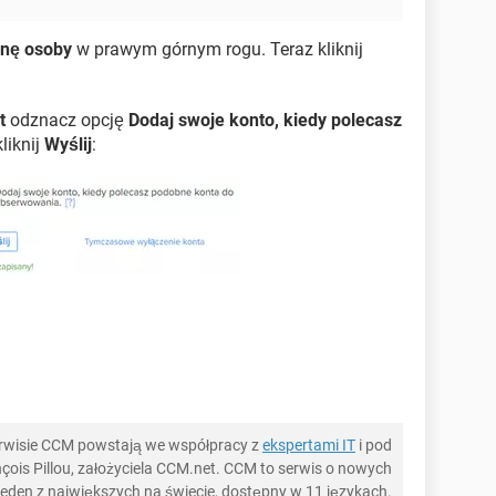
onę osoby
w prawym górnym rogu. Teraz kliknij
t
odznacz opcję
Dodaj swoje konto, kiedy polecasz
kliknij
Wyślij
:
serwisie CCM powstają we współpracy z
ekspertami IT
i pod
ois Pillou, założyciela CCM.net. CCM to serwis o nowych
 jeden z największych na świecie, dostępny w 11 językach.