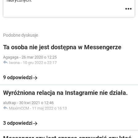
fabrycznych.
Podobne dyskusje
Ta osoba nie jest dostępna w Messengerze
Agagaga
-
26 mar 2020 o 12:25
Iwona
-
10 gru 2022 o 22:17
9 odpowiedzi
Wyróżniona relacja na Instagramie nie działa.
alutkap
-
30 kwi 2021 o 12:46
MaximCCM
-
11 maj 2022 o 16:13
3 odpowiedzi