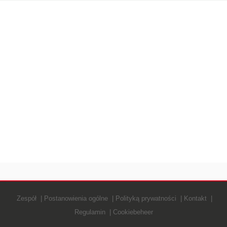
Zespół
Postanowienia ogólne
Polityką prywatności
Kontakt
Regulamin
Cookiebeheer