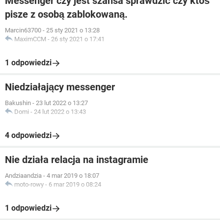
Messenger czy jest szansa sprawdzić czy ktoś
pisze z osobą zablokowaną.
Marcin63700
-
25 sty 2021 o 13:28
MaximCCM
-
26 sty 2021 o 17:41
1 odpowiedzi
Niedziałający messenger
Bakushin
-
23 lut 2022 o 13:27
Domi
-
24 lut 2022 o 13:43
4 odpowiedzi
Nie działa relacja na instagramie
Andziaandzia
-
4 mar 2019 o 18:07
moto-rowy
-
6 mar 2019 o 08:24
1 odpowiedzi