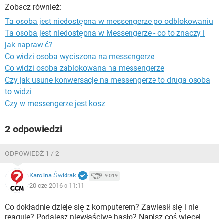
WINDOWS 10
Zobacz również:
Ta osoba jest niedostępna w messengerze po odblokowaniu
Ta osoba jest niedostępna w Messengerze - co to znaczy i
jak naprawić?
Co widzi osoba wyciszona na messengerze
Co widzi osoba zablokowana na messengerze
Czy jak usune konwersacje na messengerze to druga osoba
to widzi
Czy w messengerze jest kosz
2 odpowiedzi
ODPOWIEDŹ 1 / 2
Karolina Świdrak
9 019
20 cze 2016 o 11:11
Co dokładnie dzieje się z komputerem? Zawiesił się i nie
reaguje? Podajesz niewłaściwe hasło? Napisz coś więcej,