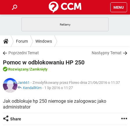
MENU
STRONA GŁÓWNA
YOUTUBE
TIKTOK
PORADY
Forum
Windows
GRY
WHATSAPP
PlayStation
TIKTOK
DO POBRANIA
Poprzedni Temat
Następny Temat
SPOTIFY
NETFLIX
GRY
WHATSAPP
Pomoc w odblokowaniu HP 250
INSTAGRAM
ANDROID
FACEBOOK
TIKTOK
FORUM
SPOTIFY
NETFLIX
Rozwiązany
/Zamknięty
WINDOWS 10
GRY
WHATSAPP
INSTAGRAM
COVID-19
FACEBOOK
TIKTOK
ARTYKUŁY
IOS
Jan661
- Zmodyfikowany przez Floreo dnia 21/06/2016 o 11:37
NETFLIX
WINDOWS 10
GRY
WHATSAPP
KendallKim
-
1 lip 2016 o 11:27
INSTAGRAM
COVID-19
FACEBOOK
TIKTOK
SPOTIFY
NETFLIX
Jak odblokuje hp 250 niemoge sie zalogowac jako
WINDOWS 10
GRY
WHATSAPP
administrator
INSTAGRAM
FACEBOOK
SPOTIFY
NETFLIX
WINDOWS 10
Share
INSTAGRAM
FACEBOOK