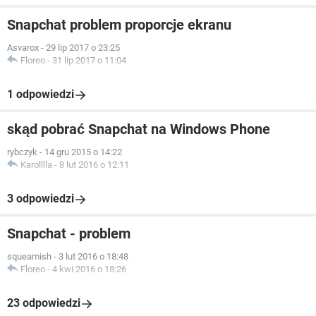
Snapchat problem proporcje ekranu
Asvarox
-
29 lip 2017 o 23:25
Floreo
-
31 lip 2017 o 11:04
1 odpowiedzi
skąd pobrać Snapchat na Windows Phone
rybczyk
-
14 gru 2015 o 14:22
Karolllla
-
8 lut 2016 o 12:11
3 odpowiedzi
Snapchat - problem
squeamish
-
3 lut 2016 o 18:48
Floreo
-
4 kwi 2016 o 18:26
23 odpowiedzi