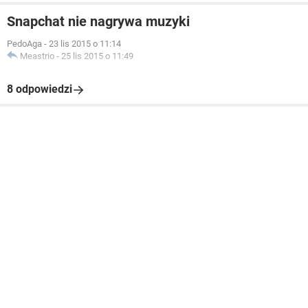
Snapchat nie nagrywa muzyki
PedoAga
-
23 lis 2015 o 11:14
Meastrio
-
25 lis 2015 o 11:49
8 odpowiedzi