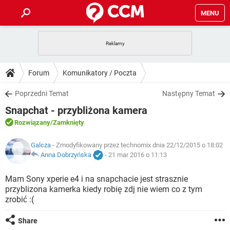
MENU
STRONA GŁÓWNA
YOUTUBE
TIKTOK
PORADY
Forum
Komunikatory / Poczta
GRY
WHATSAPP
PlayStation
TIKTOK
DO POBRANIA
Poprzedni Temat
Następny Temat
SPOTIFY
NETFLIX
GRY
WHATSAPP
Snapchat - przybliżona kamera
INSTAGRAM
ANDROID
FACEBOOK
TIKTOK
FORUM
SPOTIFY
NETFLIX
Rozwiązany
/Zamknięty
WINDOWS 10
GRY
WHATSAPP
INSTAGRAM
COVID-19
FACEBOOK
TIKTOK
ARTYKUŁY
Galcza
- Zmodyfikowany przez technomix dnia 22/12/2015 o 18:02
IOS
NETFLIX
WINDOWS 10
GRY
WHATSAPP
Anna Dobrzyńska
-
21 mar 2016 o 11:13
INSTAGRAM
COVID-19
FACEBOOK
TIKTOK
SPOTIFY
NETFLIX
Mam Sony xperie e4 i na snapchacie jest strasznie
WINDOWS 10
GRY
WHATSAPP
przyblizona kamerka kiedy robię zdj nie wiem co z tym
INSTAGRAM
FACEBOOK
zrobić :(
SPOTIFY
NETFLIX
WINDOWS 10
INSTAGRAM
FACEBOOK
Share