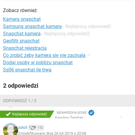
WINDOWS 10
Zobacz również:
Kamera snapchat
Samsung snapchat kamera
- Najlepszą odpowiedź
Snapchat kamera
- Najlepszą odpowiedź
Geofiltr snapchat
Snapchat rejestracja
Co zrobić żeby kamera się nie zacinała
✓
Dodaj osoby w pobliżu snapchat
Ss06 snapchat ile trwa
2 odpowiedzi
ODPOWIEDŹ 1 / 2
sprawdzona przez:
Najlepsza odpowiedź
Karolina Świdrak
zulu5
152
Zmodyfikowany dnia 26 lut 2019 o 20:08