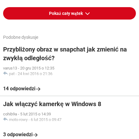
Pokaż cały wątek
Podobne dyskusje
Przybliżony obraz w snapchat jak zmienić na
zwykłą odległość?
varus13
-
20 gru 2015 o 12:35
pat
-
24 kwi 2016 o 21:36
14 odpowiedzi
Jak włączyć kamerkę w Windows 8
cohib9a
-
5 lut 2015 o 14:39
moto-rowy
-
6 lut 2015 o 09:47
3 odpowiedzi