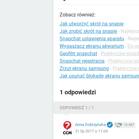
Zobacz również:
Jak utworzyć skrót na snapie
Jak zrobić skrót na snapie
- Najlep
Snapchat ustawienia aparatu
- Naj
Wygaszacz ekranu akwarium
-
Do po
Geofiltr snapchat
-
Praktyczne porad
Snapchat rejestracja
-
Praktyczne p
Zrzut ekranu samsung
-
Praktyczne
Jak usunąć blokadę ekranu samsu
1 odpowiedzi
ODPOWIEDŹ 1 / 1
Anna Dobrzyńska
13 497
31 lip 2017 o 11:04