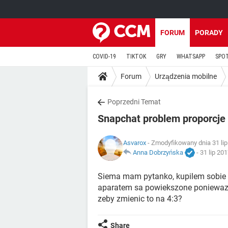
FORUM
PORADY
COVID-19
TIKTOK
GRY
WHATSAPP
SPO
Forum
Urządzenia mobilne
Poprzedni Temat
Snapchat problem proporcje
Asvarox
- Zmodyfikowany dnia 31 lip
Anna Dobrzyńska
-
31 lip 20
Siema mam pytanko, kupilem sobie 
aparatem sa powiekszone poniewaz s
zeby zmienic to na 4:3?
Share