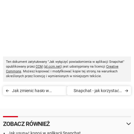
Ten dokument zatytułowany "Jak wyłączyć powiadomienia w aplikacji Snapchat"
opublikowany przez
CCM
(
pl.ccm.net
) jest udostępniany na licencji
Creative
Commons
. Możesz kopiować i modyfikować kopie tej strony, na warunkach
określonych przez licencję i wymienionych w niniejszym tekście.
Jak zmienić hasło w
Snapchat - jak korzystać z
aplikacji Snapchat
wersji Beta
ZOBACZ RÓWNIEŻ
Jak usunąć kogoś w aplikacji Snapchat