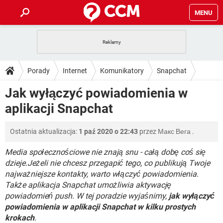
MENU
STRONA GŁÓWNA
YOUTUBE
TIKTOK
PORADY
Porady
Internet
Komunikatory
Snapchat
GRY
WHATSAPP
PlayStation
TIKTOK
DO POBRANIA
Jak wyłączyć powiadomienia w
SPOTIFY
NETFLIX
GRY
WHATSAPP
aplikacji Snapchat
INSTAGRAM
ANDROID
FACEBOOK
TIKTOK
FORUM
SPOTIFY
NETFLIX
WINDOWS 10
GRY
WHATSAPP
Ostatnia aktualizacja:
1 paź 2020 o 22:43
przez
Макс Вега
.
INSTAGRAM
COVID-19
FACEBOOK
TIKTOK
ARTYKUŁY
IOS
NETFLIX
WINDOWS 10
GRY
WHATSAPP
Media społecznościowe nie znają snu - całą dobę coś się
INSTAGRAM
COVID-19
FACEBOOK
TIKTOK
dzieje.Jeżeli nie chcesz przegapić tego, co publikują Twoje
SPOTIFY
NETFLIX
najważniejsze kontakty, warto włączyć powiadomienia.
WINDOWS 10
GRY
WHATSAPP
Także aplikacja Snapchat umożliwia aktywację
INSTAGRAM
FACEBOOK
SPOTIFY
NETFLIX
powiadomień push. W tej poradzie wyjaśnimy,
jak wyłączyć
WINDOWS 10
powiadomienia w aplikacji Snapchat w kilku prostych
INSTAGRAM
FACEBOOK
krokach
.