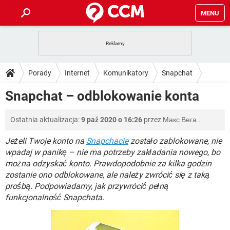
MENU
STRONA GŁÓWNA
YOUTUBE
TIKTOK
PORADY
Porady
Internet
Komunikatory
Snapchat
GRY
WHATSAPP
PlayStation
TIKTOK
DO POBRANIA
Snapchat – odblokowanie konta
SPOTIFY
NETFLIX
GRY
WHATSAPP
INSTAGRAM
ANDROID
FACEBOOK
TIKTOK
FORUM
Ostatnia aktualizacja:
9 paź 2020 o 16:26
przez
Макс Вега
.
SPOTIFY
NETFLIX
WINDOWS 10
GRY
WHATSAPP
INSTAGRAM
COVID-19
FACEBOOK
TIKTOK
Jeżeli Twoje konto na
Snapchacie
zostało zablokowane, nie
ARTYKUŁY
IOS
NETFLIX
wpadaj w panikę – nie ma potrzeby zakładania nowego, bo
WINDOWS 10
GRY
WHATSAPP
można odzyskać konto. Prawdopodobnie za kilka godzin
INSTAGRAM
COVID-19
FACEBOOK
TIKTOK
SPOTIFY
NETFLIX
zostanie ono odblokowane, ale należy zwrócić się z taką
WINDOWS 10
GRY
WHATSAPP
prośbą. Podpowiadamy, jak przywrócić pełną
INSTAGRAM
FACEBOOK
funkcjonalność Snapchata.
SPOTIFY
NETFLIX
WINDOWS 10
INSTAGRAM
FACEBOOK