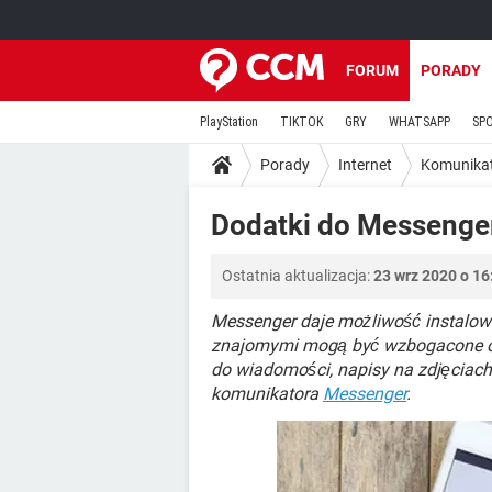
FORUM
PORADY
PlayStation
TIKTOK
GRY
WHATSAPP
SP
Porady
Internet
Komunika
Dodatki do Messenge
Ostatnia aktualizacja:
23 wrz 2020 o 16
Messenger daje możliwość instalowa
znajomymi mogą być wzbogacone o 
do wiadomości, napisy na zdjęciach 
komunikatora
Messenger
.