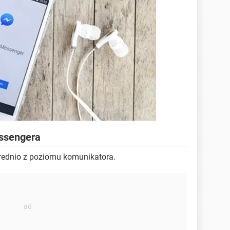
essengera
rednio z poziomu komunikatora.