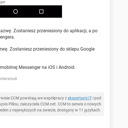
 nazwę. Zostaniesz przeniesiony do aplikacji, a po
engera.
nazwę. Zostaniesz przeniesiony do sklepu Google
i mobilnej Messenger na iOS i Android.
tterstock
serwisie CCM powstają we współpracy z
ekspertami IT
i pod
ois Pillou, założyciela CCM.net. CCM to serwis o nowych
 jeden z największych na świecie, dostępny w 11 językach.