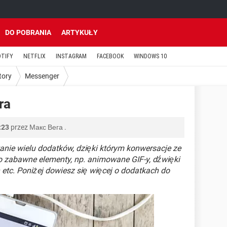
DO POBRANIA
ARTYKUŁY
OTIFY
NETFLIX
INSTAGRAM
FACEBOOK
WINDOWS 10
tory
Messenger
ra
:23
przez
Макс Вега
.
nie wielu dodatków, dzięki którym konwersacje ze
zabawne elementy, np. animowane GIF-y, dźwięki
etc. Poniżej dowiesz się więcej o dodatkach do