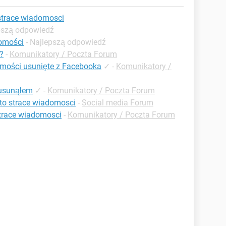
strace wiadomosci
epszą odpowiedź
omości
- Najlepszą odpowiedź
?
-
Komunikatory / Poczta Forum
mości usunięte z Facebooka
✓
-
Komunikatory /
 usunąłem
✓
-
Komunikatory / Poczta Forum
to strace wiadomosci
-
Social media Forum
strace wiadomosci
-
Komunikatory / Poczta Forum