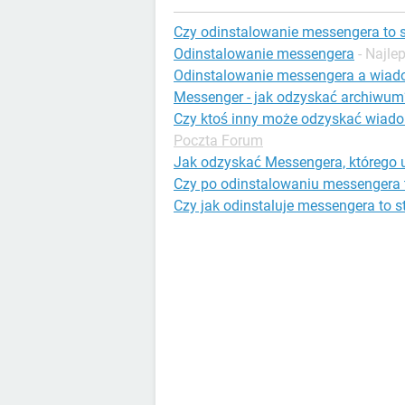
Czy odinstalowanie messengera to 
Odinstalowanie messengera
- Najl
Odinstalowanie messengera a wiad
Messenger - jak odzyskać archiwum
Czy ktoś inny może odzyskać wiado
Poczta Forum
Jak odzyskać Messengera, którego
Czy po odinstalowaniu messengera 
Czy jak odinstaluje messengera to 