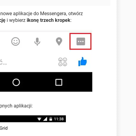
ć nowe aplikacje do Messengera, otwórz
cję
i wybierz
ikonę trzech kropek
:
pnych aplikacji: