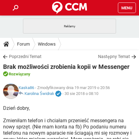
MENU
STRONA GŁÓWNA
YOUTUBE
TIKTOK
PORADY
Forum
Windows
GRY
WHATSAPP
PlayStation
TIKTOK
DO POBRANIA
Poprzedni Temat
Następny Temat
SPOTIFY
NETFLIX
GRY
WHATSAPP
Brak możliwości zrobienia kopii w Messenger
INSTAGRAM
ANDROID
FACEBOOK
TIKTOK
FORUM
SPOTIFY
NETFLIX
Rozwiązany
WINDOWS 10
GRY
WHATSAPP
INSTAGRAM
COVID-19
FACEBOOK
TIKTOK
ARTYKUŁY
Kaska86
- Zmodyfikowany dnia 19 mar 2019 o 20:56
IOS
NETFLIX
WINDOWS 10
GRY
WHATSAPP
Karolina Świdrak
-
30 sie 2018 o 08:10
INSTAGRAM
COVID-19
FACEBOOK
TIKTOK
SPOTIFY
NETFLIX
Dzień dobry,
WINDOWS 10
GRY
WHATSAPP
INSTAGRAM
FACEBOOK
Zmieniłam telefon i chciałam przenieść messengera na
SPOTIFY
NETFLIX
WINDOWS 10
nowy sprzęt. (Nie mam konta na fb) Po podaniu numeru
INSTAGRAM
FACEBOOK
telefonu na nowym aparacie nie ściagają mi się rozmowy i