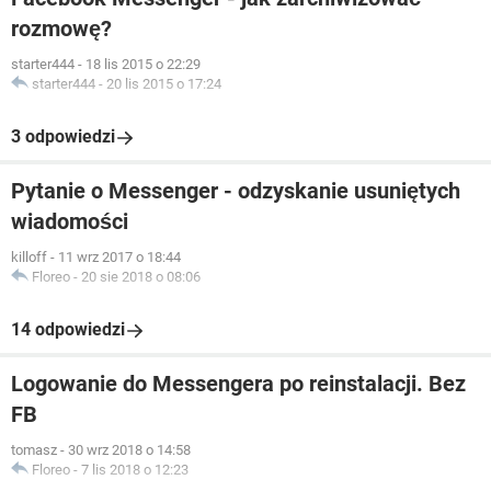
rozmowę?
starter444
-
18 lis 2015 o 22:29
starter444
-
20 lis 2015 o 17:24
3 odpowiedzi
Pytanie o Messenger - odzyskanie usuniętych
wiadomości
killoff
-
11 wrz 2017 o 18:44
Floreo
-
20 sie 2018 o 08:06
14 odpowiedzi
Logowanie do Messengera po reinstalacji. Bez
FB
tomasz
-
30 wrz 2018 o 14:58
Floreo
-
7 lis 2018 o 12:23