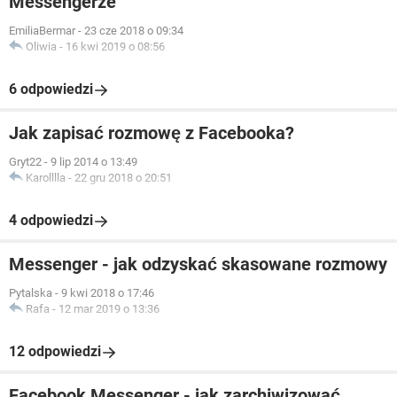
Messengerze
EmiliaBermar
-
23 cze 2018 o 09:34
Oliwia
-
16 kwi 2019 o 08:56
6 odpowiedzi
Jak zapisać rozmowę z Facebooka?
Gryt22
-
9 lip 2014 o 13:49
Karolllla
-
22 gru 2018 o 20:51
4 odpowiedzi
Messenger - jak odzyskać skasowane rozmowy
Pytalska
-
9 kwi 2018 o 17:46
Rafa
-
12 mar 2019 o 13:36
12 odpowiedzi
Facebook Messenger - jak zarchiwizować