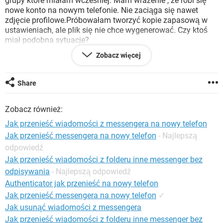
grupy które miałam wcześniej. Mam wrażenie , ze robi się
WINDOWS 10
nowe konto na nowym telefonie. Nie zaciąga się nawet
zdjęcie profilowe.Próbowałam tworzyć kopie zapasową w
ustawieniach, ale plik się nie chce wygenerować. Czy ktoś
miał podobna sytuacje?
Zobacz więcej
Konfiguracja:
iPhone / Chrome 68.0.3440.83
Share
Zobacz również:
Jak przenieść wiadomości z messengera na nowy telefon
Jak przenieść messengera na nowy telefon
- Najlepszą
odpowiedź
Jak przenieść wiadomości z folderu inne messenger bez
odpisywania
- Najlepszą odpowiedź
Authenticator jak przenieść na nowy telefon
Jak przenieść messengera na nowy telefon
✓
Jak usunąć wiadomości z messengera
Jak przenieść wiadomości z folderu inne messenger bez