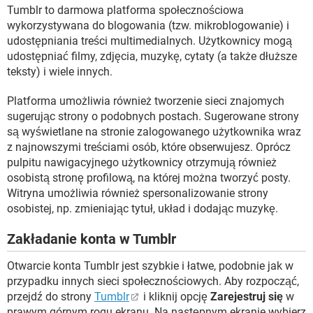
WINDOWS 10
Tumblr to darmowa platforma społecznościowa
wykorzystywana do blogowania (tzw. mikroblogowanie) i
udostępniania treści multimedialnych. Użytkownicy mogą
udostępniać filmy, zdjęcia, muzykę, cytaty (a także dłuższe
teksty) i wiele innych.
Platforma umożliwia również tworzenie sieci znajomych
sugerując strony o podobnych postach. Sugerowane strony
są wyświetlane na stronie zalogowanego użytkownika wraz
z najnowszymi treściami osób, które obserwujesz. Oprócz
pulpitu nawigacyjnego użytkownicy otrzymują również
osobistą stronę profilową, na której można tworzyć posty.
Witryna umożliwia również spersonalizowanie strony
osobistej, np. zmieniając tytuł, układ i dodając muzykę.
Zakładanie konta w Tumblr
Otwarcie konta Tumblr jest szybkie i łatwe, podobnie jak w
przypadku innych sieci społecznościowych. Aby rozpocząć,
przejdź do strony
Tumblr
i kliknij opcję
Zarejestruj się
w
prawym górnym rogu ekranu. Na następnym ekranie wybierz