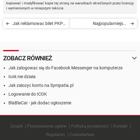
kopiować i modyfikować kopie tej strony, na warunkach określonych przez licencję
i wymienionych w niniejszym tekście.
Jak reklamować bilet PKP
Najpopularniejsze
Intercity kupiony przez
wyszukiwarki torrentów
internet
ZOBACZ RÓWNIEŻ
Jak zalogować się do Facebook Messenger na komputerze
Icok nie działa
Jak założyć konto na Sympatia.pl
Logowanie do ICOK
BlaBlaCar - jak dodać ogłoszenie
Zespół
Postanowienia ogólne
Polityką prywatności
Kontakt
Regulamin
Cookiebeheer