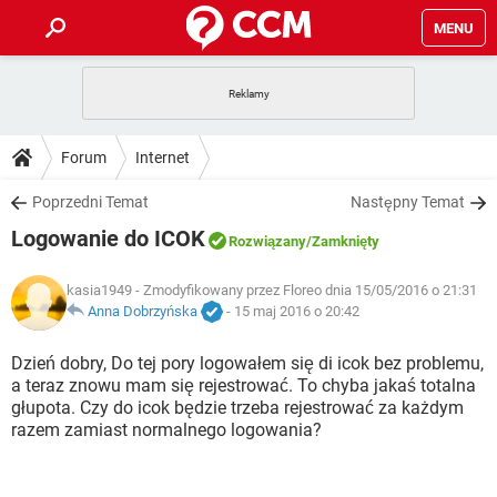
MENU
STRONA GŁÓWNA
YOUTUBE
TIKTOK
PORADY
Forum
Internet
GRY
WHATSAPP
PlayStation
TIKTOK
DO POBRANIA
Poprzedni Temat
Następny Temat
SPOTIFY
NETFLIX
GRY
WHATSAPP
Logowanie do ICOK
INSTAGRAM
ANDROID
FACEBOOK
TIKTOK
Rozwiązany
/Zamknięty
FORUM
SPOTIFY
NETFLIX
WINDOWS 10
GRY
WHATSAPP
kasia1949
- Zmodyfikowany przez Floreo dnia 15/05/2016 o 21:31
INSTAGRAM
COVID-19
FACEBOOK
TIKTOK
ARTYKUŁY
Anna Dobrzyńska
-
15 maj 2016 o 20:42
IOS
NETFLIX
WINDOWS 10
GRY
WHATSAPP
INSTAGRAM
COVID-19
FACEBOOK
TIKTOK
Dzień dobry, Do tej pory logowałem się di icok bez problemu,
SPOTIFY
NETFLIX
a teraz znowu mam się rejestrować. To chyba jakaś totalna
WINDOWS 10
GRY
WHATSAPP
głupota. Czy do icok będzie trzeba rejestrować za każdym
INSTAGRAM
FACEBOOK
razem zamiast normalnego logowania?
SPOTIFY
NETFLIX
WINDOWS 10
INSTAGRAM
FACEBOOK