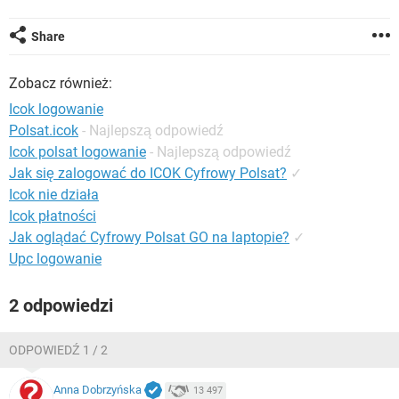
WINDOWS 10
Share
Zobacz również:
Icok logowanie
Polsat.icok
- Najlepszą odpowiedź
Icok polsat logowanie
- Najlepszą odpowiedź
Jak się zalogować do ICOK Cyfrowy Polsat?
✓
Icok nie działa
Icok płatności
Jak oglądać Cyfrowy Polsat GO na laptopie?
✓
Upc logowanie
2 odpowiedzi
ODPOWIEDŹ 1 / 2
Anna Dobrzyńska
13 497