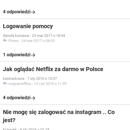
4 odpowiedzi
Logowanie pomocy
danuta kurzawa
-
23 mar 2017 o 18:44
Floreo
-
24 mar 2017 o 08:03
1 odpowiedzi
Jak oglądać Netflix za darmo w Polsce
kaskaskoura
-
7 sty 2016 o 10:37
wygrajnetflixa
-
13 cze 2019 o 11:39
4 odpowiedzi
Nie mogę się zalogować na instagram .. Co
jest?
Krzysiek
-
9 sty 2016 o 01:18