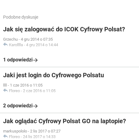
Podobne dyskusje
Jak się zalogować do ICOK Cyfrowy Polsat?
Grzechu
-
4 gru 2014 o 07:35
Karolllla
-
4 gru 2014 o 14:44
1 odpowiedzi
Jaki jest login do Cyfrowego Polsatu
llll
-
1 cze 2016 o 11:05
Floreo
-
2 cze 2016 o 11:05
2 odpowiedzi
Jak oglądać Cyfrowy Polsat GO na laptopie?
markuspololo
-
2 lis 2017 o 07:27
Floreo
-
24 lis 2017 o 14:33