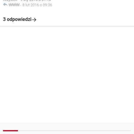
₩₩₩
-
8 lut 2016 o 09:36
3 odpowiedzi