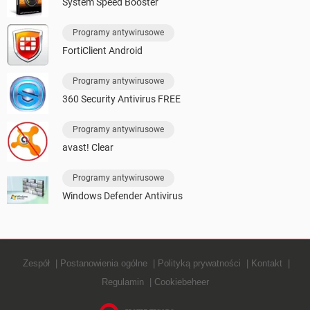
System Speed Booster
Programy antywirusowe
FortiClient Android
Programy antywirusowe
360 Security Antivirus FREE
Programy antywirusowe
avast! Clear
Programy antywirusowe
Windows Defender Antivirus
Zespół
Postanowienia ogólne
Polityką prywatności
Kontakt
Regulamin
Cookiebeheer