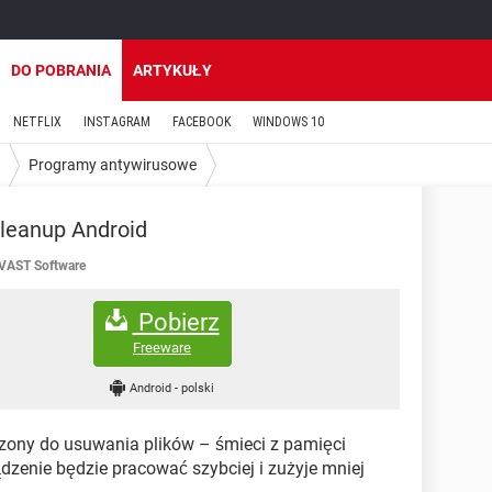
DO POBRANIA
ARTYKUŁY
NETFLIX
INSTAGRAM
FACEBOOK
WINDOWS 10
Programy antywirusowe
leanup Android
VAST Software
Pobierz
Freeware
Android
-
polski
zony do usuwania plików – śmieci z pamięci
dzenie będzie pracować szybciej i zużyje mniej