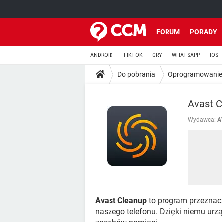
FORUM
PORADY
ANDROID
TIKTOK
GRY
WHATSAPP
IOS
Do pobrania
Oprogramowanie
Avast C
Wydawca:
A
Avast Cleanup
to program przeznac
naszego telefonu. Dzięki niemu urzą