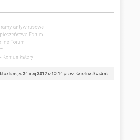
ogramy antywirusowe
zpieczeństwo Forum
ilne Forum
et
 - Komunikatory
ktualizacja:
24 maj 2017 o 15:14
przez
Karolina Świdrak
.