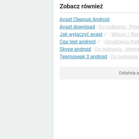
Zobacz również
Avast Cleanup Android
Avast download
-
Do pobrania - Pr
Jak wyłączyć avast
✓
-
Wirusy / Be
Cqa test android
✓
-
Urządzenia mob
Skype android
-
Do pobrania - Intern
Teamspeak 3 android
-
Do pobrania
Ostatnia a