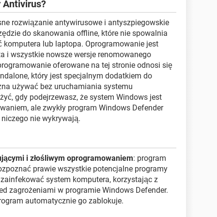
 Antivirus?
sne rozwiązanie antywirusowe i antyszpiegowskie
zędzie do skanowania offline, które nie spowalnia
ć komputera lub laptopa. Oprogramowanie jest
 i wszystkie nowsze wersje renomowanego
rogramowanie oferowane na tej stronie odnosi się
dalone, który jest specjalnym dodatkiem do
ożna używać bez uruchamiania systemu
yć, gdy podejrzewasz, że system Windows jest
waniem, ale zwykły program Windows Defender
e niczego nie wykrywają.
ującymi i złośliwym oprogramowaniem
: program
ozpoznać prawie wszystkie potencjalne programy
ją zainfekować system komputera, korzystając z
ed zagrożeniami w programie Windows Defender.
 program automatycznie go zablokuje.