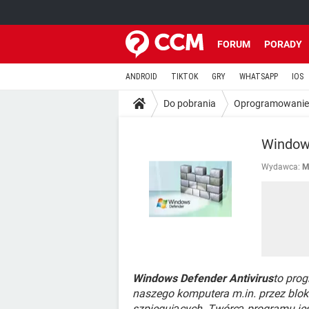
FORUM
PORADY
ANDROID
TIKTOK
GRY
WHATSAPP
IOS
Do pobrania
Oprogramowanie
Windows
Wydawca:
M
Windows Defender Antivirus
to pro
naszego komputera m.in. przez blo
szpiegujących. Twórcą programu jes