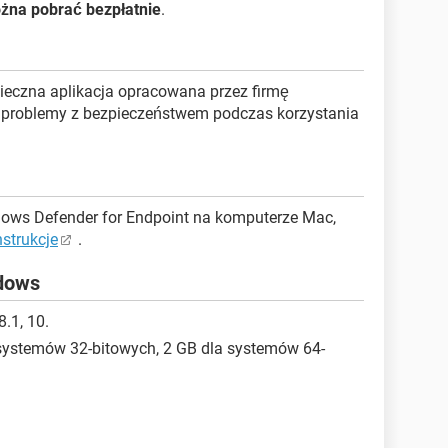
żna pobrać bezpłatnie
.
pieczna aplikacja opracowana przez firmę
o problemy z bezpieczeństwem podczas korzystania
ows Defender for Endpoint na komputerze Mac,
nstrukcje
.
dows
.1, 10.
systemów 32-bitowych, 2 GB dla systemów 64-