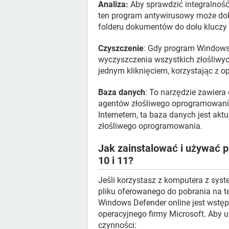
Analiza:
Aby sprawdzić integralność 
ten program antywirusowy może dok
folderu dokumentów do dołu kluczy r
Czyszczenie
: Gdy program Windows 
wyczyszczenia wszystkich złośliwy
jednym kliknięciem, korzystając z o
Baza danych
: To narzędzie zawier
agentów złośliwego oprogramowania
Internetem, ta baza danych jest ak
złośliwego oprogramowania.
Jak zainstalować i używać
10 i 11?
Jeśli korzystasz z komputera z syst
pliku oferowanego do pobrania na te
Windows Defender online jest wstę
operacyjnego firmy Microsoft. Aby 
czynności: