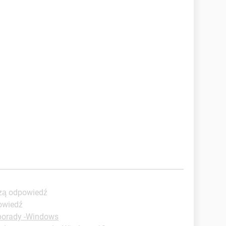
szą odpowiedź
owiedź
porady -Windows