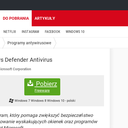
DO POBRANIA
ARTYKUŁY
NETFLIX
INSTAGRAM
FACEBOOK
WINDOWS 10
Programy antywirusowe
 Defender Antivirus
icrosoft Corporation
Pobierz
Freeware
Windows 7 Windows 8 Windows 10
-
polski
gram, który pomaga zwiększyć bezpieczeństwo
kowanie wyskakujących okienek oraz programów
t Microsoft.