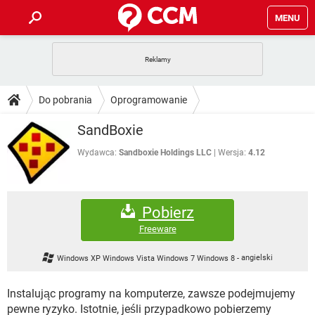
MENU
STRONA GŁÓWNA
YOUTUBE
TIKTOK
PORADY
Do pobrania
Oprogramowanie
GRY
WHATSAPP
PlayStation
TIKTOK
DO POBRANIA
SandBoxie
Programy antywirusowe
SPOTIFY
NETFLIX
GRY
WHATSAPP
INSTAGRAM
ANDROID
FACEBOOK
TIKTOK
Wydawca:
Sandboxie Holdings LLC
Wersja:
4.12
FORUM
SPOTIFY
NETFLIX
WINDOWS 10
GRY
WHATSAPP
INSTAGRAM
COVID-19
FACEBOOK
TIKTOK
ARTYKUŁY
IOS
NETFLIX
Pobierz
WINDOWS 10
GRY
WHATSAPP
INSTAGRAM
COVID-19
FACEBOOK
TIKTOK
Freeware
SPOTIFY
NETFLIX
WINDOWS 10
GRY
WHATSAPP
Windows XP Windows Vista Windows 7 Windows 8
-
angielski
INSTAGRAM
FACEBOOK
SPOTIFY
NETFLIX
WINDOWS 10
Instalując programy na komputerze, zawsze podejmujemy
INSTAGRAM
FACEBOOK
pewne ryzyko. Istotnie, jeśli przypadkowo pobierzemy