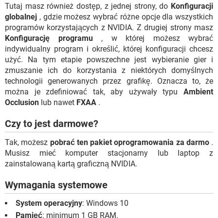
Tutaj masz również dostęp, z jednej strony, do
Konfiguracji
globalnej
, gdzie możesz wybrać różne opcje dla wszystkich
programów korzystających z NVIDIA. Z drugiej strony masz
Konfigurację programu
, w której możesz wybrać
indywidualny program i określić, której konfiguracji chcesz
użyć. Na tym etapie powszechne jest wybieranie gier i
zmuszanie ich do korzystania z niektórych domyślnych
technologii generowanych przez grafikę. Oznacza to, że
można je zdefiniować tak, aby używały typu
Ambient
Occlusion
lub nawet
FXAA
.
Czy to jest darmowe?
Tak, możesz
pobrać ten pakiet oprogramowania za darmo
.
Musisz mieć komputer stacjonarny lub laptop z
zainstalowaną kartą graficzną NVIDIA.
Wymagania systemowe
System operacyjny
: Windows 10
Pamięć
: minimum 1 GB RAM.