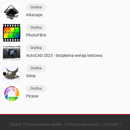
Grafika
Inkscape
Grafika
PhotoFiltre
Grafika
AutoCAD 2023 - bezpłatna wersja testowa
Grafika
Gimp
Grafika
Picasa
Zespół
Postanowienia ogólne
Polityką prywatności
Kontakt