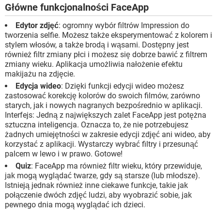
Główne funkcjonalności FaceApp
Edytor zdjęć
: ogromny wybór filtrów Impression do
tworzenia selfie. Możesz także eksperymentować z kolorem i
stylem włosów, a także brodą i wąsami. Dostępny jest
również filtr zmiany płci i możesz się dobrze bawić z filtrem
zmiany wieku. Aplikacja umożliwia nałożenie efektu
makijażu na zdjęcie.
Edycja wideo
: Dzięki funkcji edycji wideo możesz
zastosować korekcję kolorów do swoich filmów, zarówno
starych, jak i nowych nagranych bezpośrednio w aplikacji.
Interfejs: Jedną z największych zalet FaceApp jest potężna
sztuczna inteligencja. Oznacza to, że nie potrzebujesz
żadnych umiejętności w zakresie edycji zdjęć ani wideo, aby
korzystać z aplikacji. Wystarczy wybrać filtry i przesunąć
palcem w lewo i w prawo. Gotowe!
Quiz
: FaceApp ma również filtr wieku, który przewiduje,
jak mogą wyglądać twarze, gdy są starsze (lub młodsze).
Istnieją jednak również inne ciekawe funkcje, takie jak
połączenie dwóch zdjęć ludzi, aby wyobrazić sobie, jak
pewnego dnia mogą wyglądać ich dzieci.