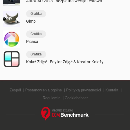
AutoCAD 2023 - bezpłatna wersja testowa
Grafika
Gimp
Grafika
Picasa
Grafika
Kolaż Zdjęć - Edytor Zdjęć & Kreator Kolaży
Zespół
Postanowienia ogólne
Polityką prywatności
Kontakt
Regulamin
Cookiebeheer