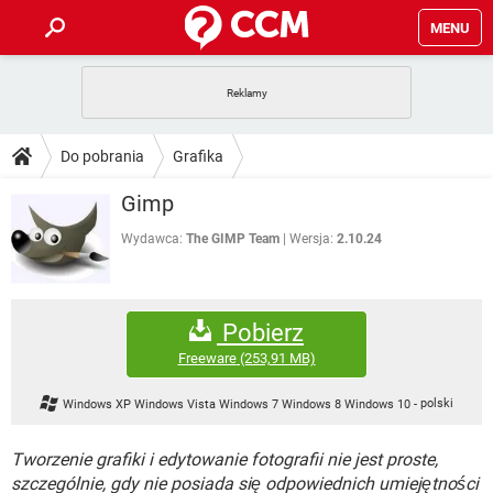
MENU
STRONA GŁÓWNA
YOUTUBE
TIKTOK
PORADY
Do pobrania
Grafika
GRY
WHATSAPP
PlayStation
TIKTOK
DO POBRANIA
Gimp
SPOTIFY
NETFLIX
GRY
WHATSAPP
INSTAGRAM
ANDROID
FACEBOOK
TIKTOK
Wydawca:
The GIMP Team
Wersja:
2.10.24
FORUM
SPOTIFY
NETFLIX
WINDOWS 10
GRY
WHATSAPP
INSTAGRAM
COVID-19
FACEBOOK
TIKTOK
ARTYKUŁY
IOS
NETFLIX
Pobierz
WINDOWS 10
GRY
WHATSAPP
INSTAGRAM
COVID-19
FACEBOOK
TIKTOK
Freeware
(253,91 MB)
SPOTIFY
NETFLIX
WINDOWS 10
GRY
WHATSAPP
Windows XP Windows Vista Windows 7 Windows 8 Windows 10
-
polski
INSTAGRAM
FACEBOOK
SPOTIFY
NETFLIX
WINDOWS 10
Tworzenie grafiki i edytowanie fotografii nie jest proste,
INSTAGRAM
FACEBOOK
szczególnie, gdy nie posiada się odpowiednich umiejętności