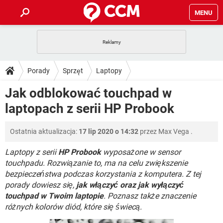
MENU
STRONA GŁÓWNA
YOUTUBE
TIKTOK
PORADY
Porady
Sprzęt
Laptopy
GRY
WHATSAPP
PlayStation
TIKTOK
DO POBRANIA
Jak odblokować touchpad w
SPOTIFY
NETFLIX
GRY
WHATSAPP
laptopach z serii HP Probook
INSTAGRAM
ANDROID
FACEBOOK
TIKTOK
FORUM
SPOTIFY
NETFLIX
WINDOWS 10
GRY
WHATSAPP
Ostatnia aktualizacja:
17 lip 2020 o 14:32
przez
Max Vega
.
INSTAGRAM
COVID-19
FACEBOOK
TIKTOK
ARTYKUŁY
IOS
NETFLIX
WINDOWS 10
GRY
WHATSAPP
Laptopy z serii
HP Probook
wyposażone w sensor
INSTAGRAM
COVID-19
FACEBOOK
TIKTOK
touchpadu. Rozwiązanie to, ma na celu zwiększenie
SPOTIFY
NETFLIX
bezpieczeństwa podczas korzystania z komputera. Z tej
WINDOWS 10
GRY
WHATSAPP
porady dowiesz się,
INSTAGRAM
jak włączyć oraz jak wyłączyć
FACEBOOK
SPOTIFY
NETFLIX
touchpad w Twoim laptopie
. Poznasz także znaczenie
WINDOWS 10
różnych kolorów diód, które się świecą.
INSTAGRAM
FACEBOOK