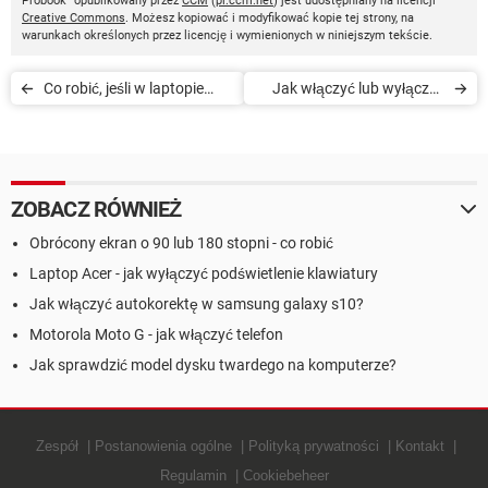
Probook" opublikowany przez
CCM
(
pl.ccm.net
) jest udostępniany na licencji
Creative Commons
. Możesz kopiować i modyfikować kopie tej strony, na
warunkach określonych przez licencję i wymienionych w niniejszym tekście.
Co robić, jeśli w laptopie
Jak włączyć lub wyłączyć
Asus nie działa klawisz Fn
touchpad w laptopie
ZOBACZ RÓWNIEŻ
Obrócony ekran o 90 lub 180 stopni - co robić
Laptop Acer - jak wyłączyć podświetlenie klawiatury
Jak włączyć autokorektę w samsung galaxy s10?
Motorola Moto G - jak włączyć telefon
Jak sprawdzić model dysku twardego na komputerze?
Zespół
Postanowienia ogólne
Polityką prywatności
Kontakt
Regulamin
Cookiebeheer