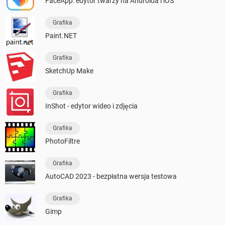
FaceApp: edytor twarzy na Androida i iOS
Grafika
Paint.NET
Grafika
SketchUp Make
Grafika
InShot - edytor wideo i zdjęcia
Grafika
PhotoFiltre
Grafika
AutoCAD 2023 - bezpłatna wersja testowa
Grafika
Gimp