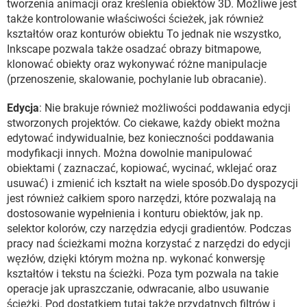
tworzenia animacji oraz kreślenia obiektów 3D. Możliwe jest
także kontrolowanie właściwości ścieżek, jak również
kształtów oraz konturów obiektu To jednak nie wszystko,
Inkscape pozwala także osadzać obrazy bitmapowe,
klonować obiekty oraz wykonywać różne manipulacje
(przenoszenie, skalowanie, pochylanie lub obracanie).
Edycja
: Nie brakuje również możliwości poddawania edycji
stworzonych projektów. Co ciekawe, każdy obiekt można
edytować indywidualnie, bez konieczności poddawania
modyfikacji innych. Można dowolnie manipulować
obiektami ( zaznaczać, kopiować, wycinać, wklejać oraz
usuwać) i zmienić ich kształt na wiele sposób.Do dyspozycji
jest również całkiem sporo narzędzi, które pozwalają na
dostosowanie wypełnienia i konturu obiektów, jak np.
selektor kolorów, czy narzędzia edycji gradientów. Podczas
pracy nad ścieżkami można korzystać z narzędzi do edycji
węzłów, dzięki którym można np. wykonać konwersję
kształtów i tekstu na ścieżki. Poza tym pozwala na takie
operacje jak upraszczanie, odwracanie, albo usuwanie
ścieżki. Pod dostatkiem tutaj także przydatnych filtrów i