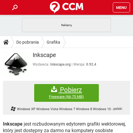
MENU
STRONA GŁÓWNA
YOUTUBE
TIKTOK
PORADY
Do pobrania
Grafika
GRY
WHATSAPP
PlayStation
TIKTOK
DO POBRANIA
Inkscape
SPOTIFY
NETFLIX
GRY
WHATSAPP
INSTAGRAM
ANDROID
FACEBOOK
TIKTOK
Wydawca:
Inkscape.org
Wersja:
0.92.4
FORUM
SPOTIFY
NETFLIX
WINDOWS 10
GRY
WHATSAPP
INSTAGRAM
COVID-19
FACEBOOK
TIKTOK
ARTYKUŁY
IOS
NETFLIX
Pobierz
WINDOWS 10
GRY
WHATSAPP
INSTAGRAM
COVID-19
FACEBOOK
TIKTOK
Freeware
(66,75 MB)
SPOTIFY
NETFLIX
WINDOWS 10
GRY
WHATSAPP
Windows XP Windows Vista Windows 7 Windows 8 Windows 10
-
polski
INSTAGRAM
FACEBOOK
SPOTIFY
NETFLIX
WINDOWS 10
Inkscape
jest rozbudowanym edytorem grafiki wektorowej,
INSTAGRAM
FACEBOOK
który jest dostępny za darmo na komputery osobiste