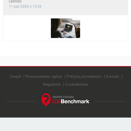
Laptopy
11 paź 2020 o 13:26
Zespół
Postanowienia ogólne
Polityką prywatności
Kontakt
Regulamin
Cookiebeheer