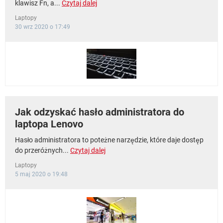
klawisz Fn, a...
Czytaj dalej
Laptopy
30 wrz 2020 o 17:49
Jak odzyskać hasło administratora do
laptopa Lenovo
Hasło administratora to poteżne narzędzie, które daje dostęp
do przeróżnych...
Czytaj dalej
Laptopy
5 maj 2020 o 19:48