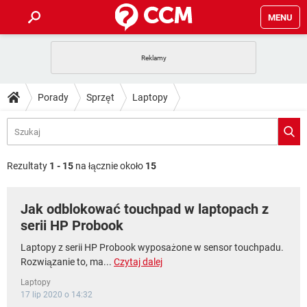
MENU
STRONA GŁÓWNA
YOUTUBE
TIKTOK
PORADY
Porady
Sprzęt
Laptopy
GRY
WHATSAPP
PlayStation
TIKTOK
DO POBRANIA
SPOTIFY
NETFLIX
GRY
WHATSAPP
INSTAGRAM
ANDROID
FACEBOOK
TIKTOK
FORUM
SPOTIFY
NETFLIX
Rezultaty
1 - 15
na łącznie około
15
WINDOWS 10
GRY
WHATSAPP
INSTAGRAM
COVID-19
FACEBOOK
TIKTOK
ARTYKUŁY
IOS
NETFLIX
Jak odblokować touchpad w laptopach z
WINDOWS 10
GRY
WHATSAPP
INSTAGRAM
COVID-19
FACEBOOK
TIKTOK
serii HP Probook
SPOTIFY
NETFLIX
WINDOWS 10
GRY
WHATSAPP
Laptopy z serii HP Probook wyposażone w sensor touchpadu.
INSTAGRAM
FACEBOOK
Rozwiązanie to, ma...
Czytaj dalej
SPOTIFY
NETFLIX
WINDOWS 10
Laptopy
INSTAGRAM
FACEBOOK
17 lip 2020 o 14:32