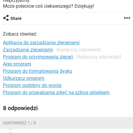
nieprzyjazny.
WINDOWS 10
Może polecicie coś ciekawszego? Dziękuję!
Share
Zobacz również:
Aplikacja do zarządzania zleceniami
Zarzadzanie zleceniami
- Najlepszą odpowiedź
Program do przyjmowania zleceń
- Najlepszą odpowiedź
Ares program
Program do formatowania dysku
Odkurzacz program
Program podobny do worda
Program do przerabiania zdjęć na szkice ołówkiem
8 odpowiedzi
ODPOWIEDŹ 1 / 8