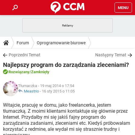
MENU
STRONA GŁÓWNA
YOUTUBE
TIKTOK
PORADY
Forum
Oprogramowanie biurowe
GRY
WHATSAPP
PlayStation
TIKTOK
DO POBRANIA
Poprzedni Temat
Następny Temat
SPOTIFY
NETFLIX
GRY
WHATSAPP
Najlepszy program do zarządzania zleceniami?
INSTAGRAM
ANDROID
FACEBOOK
TIKTOK
FORUM
SPOTIFY
NETFLIX
Rozwiązany
/Zamknięty
WINDOWS 10
GRY
WHATSAPP
INSTAGRAM
COVID-19
FACEBOOK
TIKTOK
ARTYKUŁY
IOS
Tłumaczka
- 19 maj 2014 o 17:54
NETFLIX
WINDOWS 10
GRY
WHATSAPP
Meastrio
-
16 sty 2015 o 11:05
INSTAGRAM
COVID-19
FACEBOOK
TIKTOK
SPOTIFY
NETFLIX
Witajcie, pracuję w domu, jako freelancerka, jestem
WINDOWS 10
GRY
WHATSAPP
tłumaczką. Z moimi klientami kontaktuje się głównie przez
INSTAGRAM
FACEBOOK
Internet. Przydałby mi się jakiś fajny program do
SPOTIFY
NETFLIX
WINDOWS 10
zarządzania zadaniami, zleceniami etc. Kiedyś próbowałam
INSTAGRAM
FACEBOOK
korzystać z redmine, ale wydał mi się strasznie trudny i