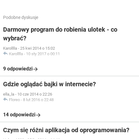
Podobne dyskusje
Darmowy program do robienia ulotek - co
wybrać?
Karolllla
-
25 kwi 2014 o 15:02
Karolllla
-
10 sty 2017 o 00:11
9 odpowiedzi
Gdzie oglądać bajki w internecie?
ella_la
-
10 cze 2014 o 22:26
Floreo
-
8 lut 2016 o 22:48
14 odpowiedzi
Czym się różni aplikacja od oprogramowania?