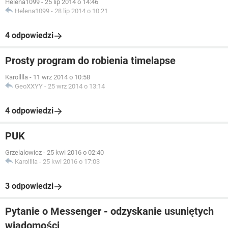
Helena1099
-
25 lip 2014 o 14:46
Helena1099
-
28 lip 2014 o 10:21
4 odpowiedzi
Prosty program do robienia timelapse
Karolllla
-
11 wrz 2014 o 10:58
GeoXXYY
-
25 wrz 2014 o 13:14
4 odpowiedzi
PUK
Grzelalowicz
-
25 kwi 2016 o 02:40
Karolllla
-
25 kwi 2016 o 17:03
3 odpowiedzi
Pytanie o Messenger - odzyskanie usuniętych
wiadomości