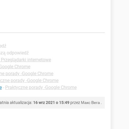
edź
pszą odpowiedź
 Przeglądarki internetowe
-Google Chrome
ne porady -Google Chrome
yczne porady -Google Chrome
e
-
Praktyczne porady -Google Chrome
atnia aktualizacja:
16 wrz 2021 o 15:49
przez
Макс Вега
.