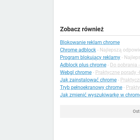
Zobacz również
Blokowanie reklam chrome
Chrome adblock
- Najlepszą odpowi
Program blokujący reklamy
- Najle
Adblock plus chrome
-
Do pobrania -
Webgl chrome
-
Praktyczne porady 
Jak zainstalować chrome
-
Praktycz
Tryb pełnoekranowy chrome
-
Prakt
Jak zmienić wyszukiwarkę w chrom
Ost