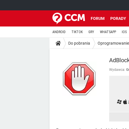
FORUM
PORADY
ANDROID
TIKTOK
GRY
WHATSAPP
IOS
Do pobrania
Oprogramowanie
AdBloc
Wydawca:
G