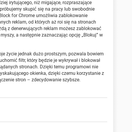
dziej irytującego, niż migające, rozpraszające
 próbujemy skupić się na pracy lub swobodnie
dBlock for Chrome umożliwia zablokowanie
nych reklam, od których aż roi się na stronach
każdą z denerwujących reklam możesz zablokować
 myszy, a następnie zaznaczając opcję „Blokuj” w
oje życie jednak dużo prostszym, pozwala bowiem
uchomić filtr, który będzie je wykrywał i blokował
lądanych stronach. Dzięki temu programowi nie
skakującego okienka, dzięki czemu korzystanie z
ełączenie stron – zdecydowanie szybsze.