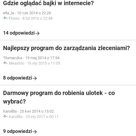
Gdzie oglądać bajki w internecie?
ella_la
-
10 cze 2014 o 22:26
Floreo
-
8 lut 2016 o 22:48
14 odpowiedzi
Najlepszy program do zarządzania zleceniami?
Tłumaczka
-
19 maj 2014 o 17:54
Meastrio
-
16 sty 2015 o 11:05
8 odpowiedzi
Darmowy program do robienia ulotek - co
wybrać?
Karolllla
-
25 kwi 2014 o 15:02
Karolllla
-
10 sty 2017 o 00:11
9 odpowiedzi