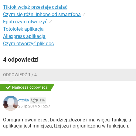
WINDOWS 10
Tiktok wciąż przestaje działać
Czym się różni iphone od smartfona
✓
Epub czym otworzyć
✓
Totolotek aplikacja
Aliexpress aplikacja
Czym otworzyć plik doc
4 odpowiedzi
ODPOWIEDŹ 1 / 4
Najlepsza odpowiedź
ottoija
116
25 lip 2014 o 15:57
Oprogramowanie jest bardziej złożone i ma więcej funkcji, a
aplikacja jest mniejsza, lżejsza i orgraniczona w funkcjach.