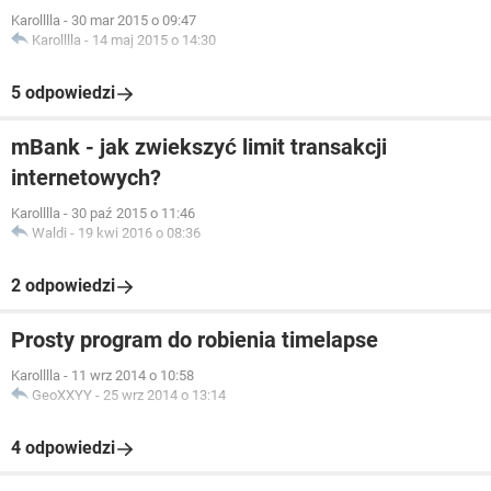
Karolllla
-
30 mar 2015 o 09:47
Karolllla
-
14 maj 2015 o 14:30
5 odpowiedzi
mBank - jak zwiekszyć limit transakcji
internetowych?
Karolllla
-
30 paź 2015 o 11:46
Waldi
-
19 kwi 2016 o 08:36
2 odpowiedzi
Prosty program do robienia timelapse
Karolllla
-
11 wrz 2014 o 10:58
GeoXXYY
-
25 wrz 2014 o 13:14
4 odpowiedzi