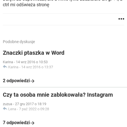
ctrl mi odświeża stronę
Podobne dyskusje
Znaczki ptaszka w Word
Karina
-
14 wrz 2016 o 10:53
Karina
-
14 wrz 2016 o 13:37
2 odpowiedzi
Czy ta osoba mnie zablokowała? Instagram
zuzua
-
27 gru 2017 o 18:19
Lena
-
7 paź 2022 o 09:28
7 odpowiedzi