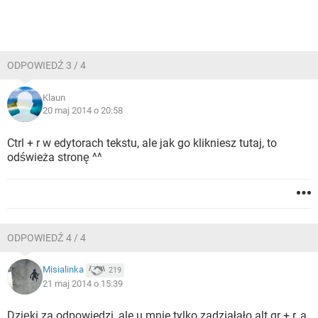
ODPOWIEDŹ 3 / 4
Klaun
20 maj 2014 o 20:58
Ctrl + r w edytorach tekstu, ale jak go klikniesz tutaj, to
odświeża stronę ^^
ODPOWIEDŹ 4 / 4
Misialinka
219
21 maj 2014 o 15:39
Dzięki za odpowiedzi, ale u mnie tylko zadziałało alt gr + r, a