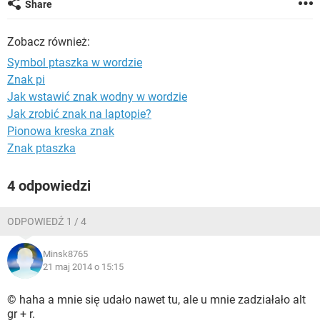
Share
WINDOWS 10
Zobacz również:
Symbol ptaszka w wordzie
Znak pi
Jak wstawić znak wodny w wordzie
Jak zrobić znak na laptopie?
Pionowa kreska znak
Znak ptaszka
4 odpowiedzi
ODPOWIEDŹ 1 / 4
Minsk8765
21 maj 2014 o 15:15
© haha a mnie się udało nawet tu, ale u mnie zadziałało alt
gr + r.