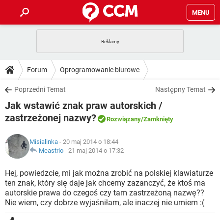
MENU
STRONA GŁÓWNA
YOUTUBE
TIKTOK
PORADY
Forum
Oprogramowanie biurowe
GRY
WHATSAPP
PlayStation
TIKTOK
DO POBRANIA
Poprzedni Temat
Następny Temat
SPOTIFY
NETFLIX
GRY
WHATSAPP
Jak wstawić znak praw autorskich /
INSTAGRAM
ANDROID
FACEBOOK
TIKTOK
FORUM
SPOTIFY
NETFLIX
zastrzeżonej nazwy?
Rozwiązany
/Zamknięty
WINDOWS 10
GRY
WHATSAPP
INSTAGRAM
COVID-19
FACEBOOK
TIKTOK
ARTYKUŁY
IOS
NETFLIX
Misialinka
- 20 maj 2014 o 18:44
WINDOWS 10
GRY
WHATSAPP
Meastrio
-
21 maj 2014 o 17:32
INSTAGRAM
COVID-19
FACEBOOK
TIKTOK
SPOTIFY
NETFLIX
Hej, powiedzcie, mi jak można zrobić na polskiej klawiaturze
WINDOWS 10
GRY
WHATSAPP
INSTAGRAM
FACEBOOK
ten znak, który się daje jak chcemy zazanczyć, że ktoś ma
SPOTIFY
NETFLIX
autorskie prawa do czegoś czy tam zastrzeżoną nazwę??
WINDOWS 10
Nie wiem, czy dobrze wyjaśniłam, ale inaczej nie umiem :(
INSTAGRAM
FACEBOOK