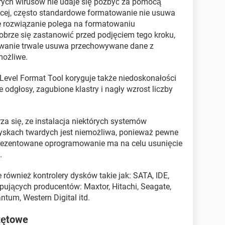
órych wirusów nie udaje się pozbyć za pomocą
ej, często standardowe formatowanie nie usuwa
ne rozwiązanie polega na formatowaniu
brze się zastanowić przed podjęciem tego kroku,
wanie trwale usuwa przechowywane dane z
możliwe.
Level Format Tool koryguje także niedoskonałości
odgłosy, zagubione klastry i nagły wzrost liczby
rza się, ze instalacja niektórych systemów
skach twardych jest niemożliwa, ponieważ pewne
Prezentowane oprogramowanie ma na celu usunięcie
.
 również kontrolery dysków takie jak: SATA, IDE,
ępujących producentów: Maxtor, Hitachi, Seagate,
ntum, Western Digital itd.
zętowe