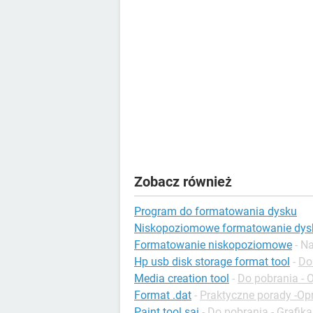
Zobacz również
Program do formatowania dysku
Niskopoziomowe formatowanie dysk
Formatowanie niskopoziomowe
- N
Hp usb disk storage format tool
-
Do 
Media creation tool
-
Do pobrania -
Format .dat
-
Praktyczne porady -O
Paint tool sai
-
Do pobrania - Grafika