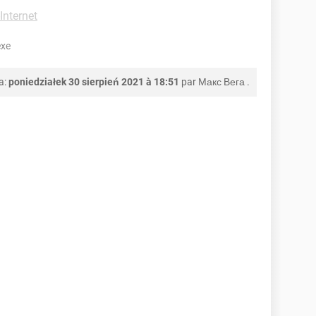
Internet
exe
a:
poniedziałek 30 sierpień 2021 à 18:51
par
Макс Вега
.