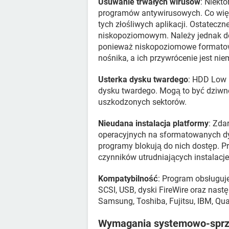
Usuwanie trwałych wirusów
: Niekt
programów antywirusowych. Co więc
tych złośliwych aplikacji. Ostatecz
niskopoziomowym. Należy jednak do
ponieważ niskopoziomowe formato
nośnika, a ich przywrócenie jest nie
Usterka dysku twardego
: HDD Low 
dysku twardego. Mogą to być dziwne 
uszkodzonych sektorów.
Nieudana instalacja platformy
: Zda
operacyjnych na sformatowanych dy
programy blokują do nich dostęp. 
czynników utrudniających instalacje
Kompatybilność
: Program obsługuje
SCSI, USB, dyski FireWire oraz nast
Samsung, Toshiba, Fujitsu, IBM, Qua
Wymagania systemowo-spr