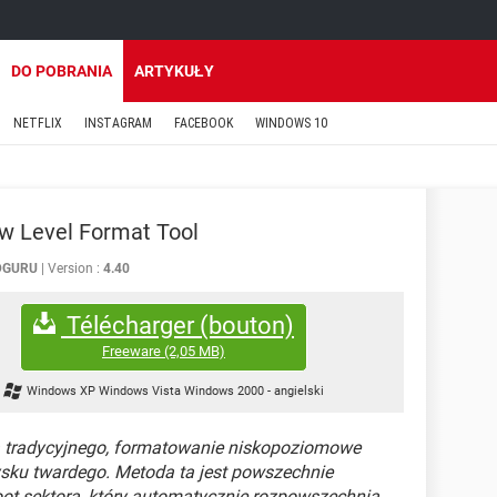
DO POBRANIA
ARTYKUŁY
NETFLIX
INSTAGRAM
FACEBOOK
WINDOWS 10
w Level Format Tool
DGURU
Version :
4.40
Télécharger (bouton)
Freeware
(2,05 MB)
Windows XP Windows Vista Windows 2000
-
angielski
 tradycyjnego, formatowanie niskopoziomowe
sku twardego. Metoda ta jest powszechnie
ot sektora, który automatycznie rozpowszechnia