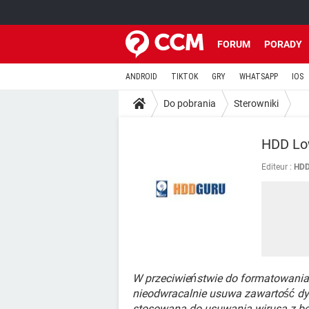
FORUM
PORADY
ANDROID
TIKTOK
GRY
WHATSAPP
IOS
Do pobrania
Sterowniki
HDD Lo
Editeur :
HD
W przeciwieństwie do formatowania
nieodwracalnie usuwa zawartość dy
stosowana do usuwania wirusa z bo