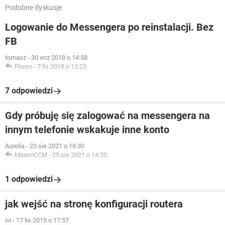
Podobne dyskusje
Logowanie do Messengera po reinstalacji. Bez
FB
tomasz
-
30 wrz 2018 o 14:58
Floreo
-
7 lis 2018 o 12:23
7 odpowiedzi
Gdy próbuję się zalogować na messengera na
innym telefonie wskakuje inne konto
Aurelia
-
23 sie 2021 o 16:30
MaximCCM
-
25 sie 2021 o 14:20
1 odpowiedzi
jak wejść na stronę konfiguracji routera
ivi
-
17 lis 2015 o 17:57