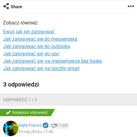
WINDOWS 10
Share
Zobacz również:
Ewuś jak się zalogować
Jak zalogowac sie do messengera
Jak zalogowac sie do outlooka
Jak zalogować się do upc
Jak zalogować się na messengerze bez hasła
Jak zalogować się na pocztę gmail
3 odpowiedzi
ODPOWIEDŹ 1 / 3
Najlepsza odpowiedź
Edyta Pukocz
7 629
19 maj 2014 o 17:38