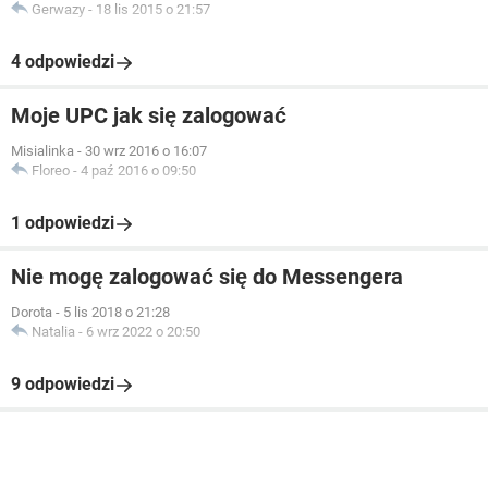
Gerwazy
-
18 lis 2015 o 21:57
4 odpowiedzi
Moje UPC jak się zalogować
Misialinka
-
30 wrz 2016 o 16:07
Floreo
-
4 paź 2016 o 09:50
1 odpowiedzi
Nie mogę zalogować się do Messengera
Dorota
-
5 lis 2018 o 21:28
Natalia
-
6 wrz 2022 o 20:50
9 odpowiedzi