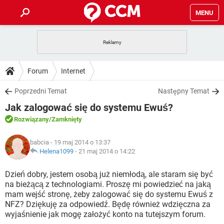
MENU
STRONA GŁÓWNA
YOUTUBE
TIKTOK
PORADY
Forum
Internet
GRY
WHATSAPP
PlayStation
TIKTOK
DO POBRANIA
Poprzedni Temat
Następny Temat
SPOTIFY
NETFLIX
GRY
WHATSAPP
Jak zalogować się do systemu Ewuś?
INSTAGRAM
ANDROID
FACEBOOK
TIKTOK
FORUM
SPOTIFY
NETFLIX
Rozwiązany
/Zamknięty
WINDOWS 10
GRY
WHATSAPP
INSTAGRAM
COVID-19
FACEBOOK
TIKTOK
ARTYKUŁY
IOS
babcia
- 19 maj 2014 o 13:37
NETFLIX
WINDOWS 10
GRY
WHATSAPP
Helena1099
-
21 maj 2014 o 14:22
INSTAGRAM
COVID-19
FACEBOOK
TIKTOK
SPOTIFY
NETFLIX
Dzień dobry, jestem osobą już niemłodą, ale staram się być
WINDOWS 10
GRY
WHATSAPP
na bieżącą z technologiami. Proszę mi powiedzieć na jaką
INSTAGRAM
FACEBOOK
mam wejść stronę, żeby zalogować się do systemu Ewuś z
SPOTIFY
NETFLIX
WINDOWS 10
NFZ? Dziękuję za odpowiedź. Będę również wdzięczna za
INSTAGRAM
FACEBOOK
wyjaśnienie jak mogę założyć konto na tutejszym forum.