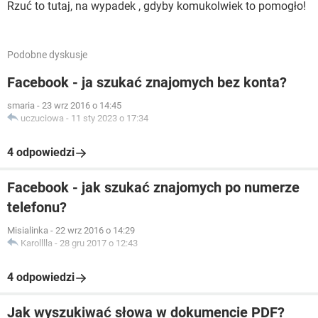
Rzuć to tutaj, na wypadek , gdyby komukolwiek to pomogło!
Podobne dyskusje
Facebook - ja szukać znajomych bez konta?
smaria
-
23 wrz 2016 o 14:45
uczuciowa
-
11 sty 2023 o 17:34
4 odpowiedzi
Facebook - jak szukać znajomych po numerze
telefonu?
Misialinka
-
22 wrz 2016 o 14:29
Karolllla
-
28 gru 2017 o 12:43
4 odpowiedzi
Jak wyszukiwać słowa w dokumencie PDF?