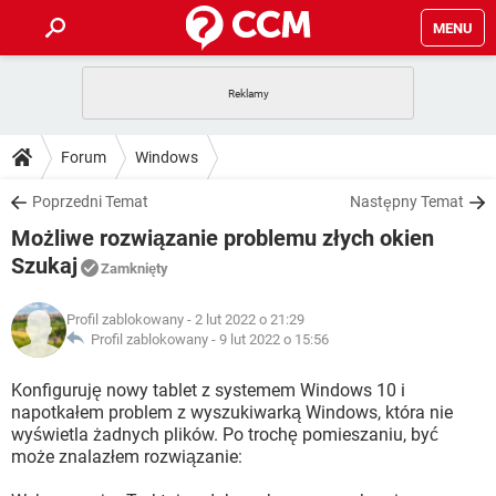
MENU
STRONA GŁÓWNA
YOUTUBE
TIKTOK
PORADY
Forum
Windows
GRY
WHATSAPP
PlayStation
TIKTOK
DO POBRANIA
Poprzedni Temat
Następny Temat
SPOTIFY
NETFLIX
GRY
WHATSAPP
Możliwe rozwiązanie problemu złych okien
INSTAGRAM
ANDROID
FACEBOOK
TIKTOK
FORUM
SPOTIFY
NETFLIX
Szukaj
Zamknięty
WINDOWS 10
GRY
WHATSAPP
INSTAGRAM
COVID-19
FACEBOOK
TIKTOK
ARTYKUŁY
IOS
NETFLIX
Profil zablokowany
- 2 lut 2022 o 21:29
WINDOWS 10
GRY
WHATSAPP
Profil zablokowany -
9 lut 2022 o 15:56
INSTAGRAM
COVID-19
FACEBOOK
TIKTOK
SPOTIFY
NETFLIX
Konfiguruję nowy tablet z systemem Windows 10 i
WINDOWS 10
GRY
WHATSAPP
INSTAGRAM
FACEBOOK
napotkałem problem z wyszukiwarką Windows, która nie
SPOTIFY
NETFLIX
wyświetla żadnych plików. Po trochę pomieszaniu, być
WINDOWS 10
może znalazłem rozwiązanie:
INSTAGRAM
FACEBOOK