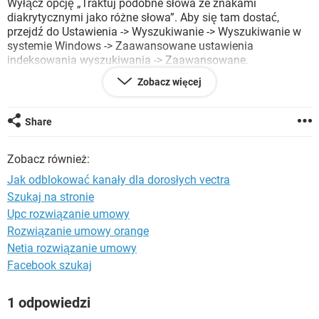
Wyłącz opcję „Traktuj podobne słowa ze znakami
WINDOWS 10
diakrytycznymi jako różne słowa”. Aby się tam dostać,
przejdź do Ustawienia -> Wyszukiwanie -> Wyszukiwanie w
systemie Windows -> Zaawansowane ustawienia
indeksowania wyszukiwania -> Zaawansowane.
Zobacz więcej
Wydaje się, że jest domyślnie włączony. Ale po tym, jak go
wyłączyłem, system odbudował indeks i teraz mogę znaleźć
dowolny plik.
Share
Rzuć to tutaj, na wypadek, gdyby komukolwiek to pomogło!
Zobacz również:
Jak odblokować kanały dla dorosłych vectra
Szukaj na stronie
Upc rozwiązanie umowy
Rozwiązanie umowy orange
Netia rozwiązanie umowy
Facebook szukaj
1 odpowiedzi