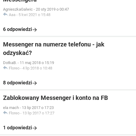
AgnieszkaGalwic
-
20 sty 2019 o 00:47
Aaa
-
5 kwi 2021 o 15:48
6 odpowiedzi
Messenger na numerze telefonu - jak
odzyskać?
DotkaB.
-
11 maj 2018 o 15:19
Floreo
-
4 lip 2018 o 10:48
8 odpowiedzi
Zablokowany Messenger i konto na FB
ela mach
-
13 lip 2017 o 17:23
Floreo
-
13 lip 2017 o 17:27
1 odpowiedzi