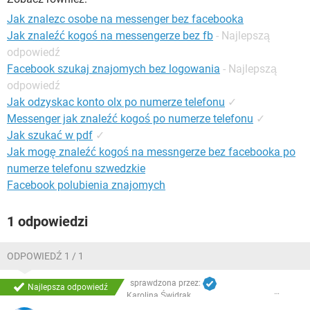
WINDOWS 10
Jak znalezc osobe na messenger bez facebooka
Jak znaleźć kogoś na messengerze bez fb
- Najlepszą
odpowiedź
Facebook szukaj znajomych bez logowania
- Najlepszą
odpowiedź
Jak odzyskac konto olx po numerze telefonu
✓
Messenger jak znaleźć kogoś po numerze telefonu
✓
Jak szukać w pdf
✓
Jak mogę znaleźć kogoś na messngerze bez facebooka po
numerze telefonu szwedzkie
Facebook polubienia znajomych
1 odpowiedzi
ODPOWIEDŹ 1 / 1
sprawdzona przez:
Najlepsza odpowiedź
Karolina Świdrak