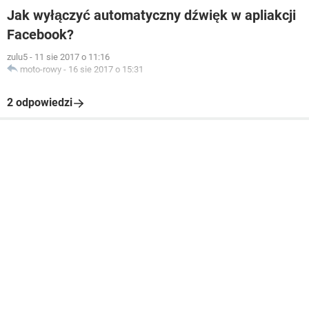
Jak wyłączyć automatyczny dźwięk w apliakcji
Facebook?
zulu5
-
11 sie 2017 o 11:16
moto-rowy
-
16 sie 2017 o 15:31
2 odpowiedzi