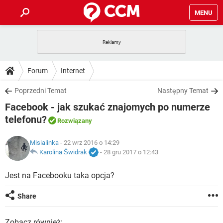
MENU
STRONA GŁÓWNA
YOUTUBE
TIKTOK
PORADY
Forum
Internet
GRY
WHATSAPP
PlayStation
TIKTOK
DO POBRANIA
Poprzedni Temat
Następny Temat
SPOTIFY
NETFLIX
GRY
WHATSAPP
Facebook - jak szukać znajomych po numerze
INSTAGRAM
ANDROID
FACEBOOK
TIKTOK
FORUM
SPOTIFY
NETFLIX
telefonu?
Rozwiązany
WINDOWS 10
GRY
WHATSAPP
INSTAGRAM
COVID-19
FACEBOOK
TIKTOK
ARTYKUŁY
IOS
NETFLIX
Misialinka
- 22 wrz 2016 o 14:29
WINDOWS 10
GRY
WHATSAPP
Karolina Świdrak
-
28 gru 2017 o 12:43
INSTAGRAM
COVID-19
FACEBOOK
TIKTOK
SPOTIFY
NETFLIX
Jest na Facebooku taka opcja?
WINDOWS 10
GRY
WHATSAPP
INSTAGRAM
FACEBOOK
SPOTIFY
NETFLIX
Share
WINDOWS 10
INSTAGRAM
FACEBOOK
Zobacz również: