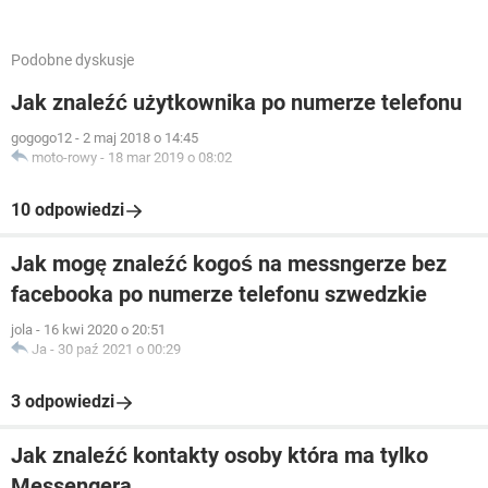
Podobne dyskusje
Jak znaleźć użytkownika po numerze telefonu
gogogo12
-
2 maj 2018 o 14:45
moto-rowy
-
18 mar 2019 o 08:02
10 odpowiedzi
Jak mogę znaleźć kogoś na messngerze bez
facebooka po numerze telefonu szwedzkie
jola
-
16 kwi 2020 o 20:51
Ja
-
30 paź 2021 o 00:29
3 odpowiedzi
Jak znaleźć kontakty osoby która ma tylko
Messengera