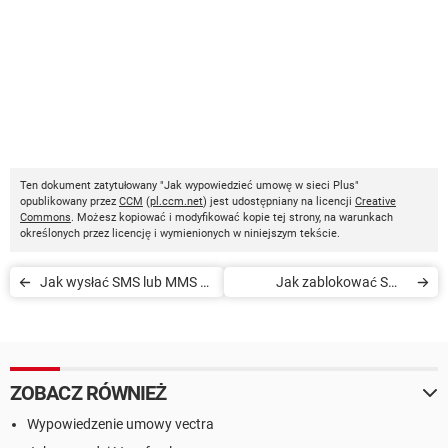
Ten dokument zatytułowany "Jak wypowiedzieć umowę w sieci Plus"
opublikowany przez
CCM
(
pl.ccm.net
) jest udostępniany na licencji
Creative
Commons
. Możesz kopiować i modyfikować kopie tej strony, na warunkach
określonych przez licencję i wymienionych w niniejszym tekście.
Jak wysłać SMS lub MMS z
Jak zablokować SMS
bramki Plus
Premium w sieci Plus
ZOBACZ RÓWNIEŻ
Wypowiedzenie umowy vectra