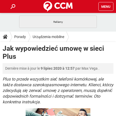
MENU
STRONA GŁÓWNA
YOUTUBE
TIKTOK
PORADY
Porady
Urządzenia mobilne
GRY
WHATSAPP
PlayStation
TIKTOK
DO POBRANIA
Jak wypowiedzieć umowę w sieci
Operatorzy telefonii komórkowej
Plus
SPOTIFY
NETFLIX
GRY
WHATSAPP
Plus
INSTAGRAM
ANDROID
FACEBOOK
TIKTOK
FORUM
SPOTIFY
NETFLIX
WINDOWS 10
GRY
WHATSAPP
Dernière mise à jour le
9 lipiec 2020 à 12:57
par
Max Vega
.
INSTAGRAM
COVID-19
FACEBOOK
TIKTOK
ARTYKUŁY
IOS
NETFLIX
WINDOWS 10
GRY
WHATSAPP
Plus to przede wszystkim sieć telefonii komórkowej, ale
INSTAGRAM
COVID-19
FACEBOOK
TIKTOK
także dostawca szerokopasmowego internetu. Klienci, którzy
SPOTIFY
NETFLIX
zdecydują się zerwać umowę z operatorem, muszą dopełnić
WINDOWS 10
GRY
WHATSAPP
odpowiednich formalności i dotrzymać terminów. Oto
INSTAGRAM
FACEBOOK
SPOTIFY
NETFLIX
konkretna instrukcja.
WINDOWS 10
INSTAGRAM
FACEBOOK